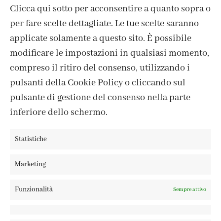
Clicca qui sotto per acconsentire a quanto sopra o
per fare scelte dettagliate. Le tue scelte saranno
CONTATTI
applicate solamente a questo sito. È possibile
IL MIO ACCOUNT
modificare le impostazioni in qualsiasi momento,
ACCEDI / REGISTRATI
compreso il ritiro del consenso, utilizzando i
COOKIE POLICY
pulsanti della Cookie Policy o cliccando sul
PRIVACY POLICY
pulsante di gestione del consenso nella parte
TERMINI E CONDIZIONI
inferiore dello schermo.
Statistiche
FABBRICA DEL COLORE, VIA TAGLIAMENTO 13, 23900 LECCO
Marketing
– ©ABRALUX SRL P.IVA 01504540137 | DESIGN BY
TATTICA
Funzionalità
Sempre attivo