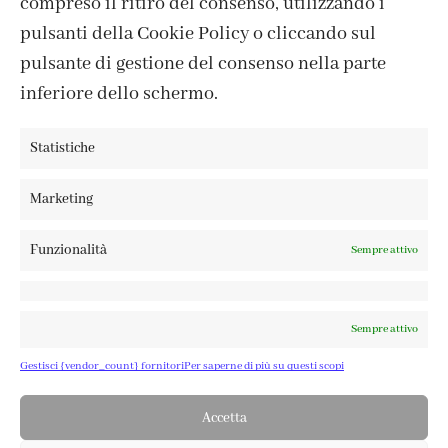
compreso il ritiro del consenso, utilizzando i
COOKIE POLICY
pulsanti della Cookie Policy o cliccando sul
PRIVACY POLICY
pulsante di gestione del consenso nella parte
TERMINI E CONDIZIONI
inferiore dello schermo.
Statistiche
FABBRICA DEL COLORE, VIA TAGLIAMENTO 13, 23900 LECCO
Marketing
– ©ABRALUX SRL P.IVA 01504540137 | DESIGN BY
TATTICA
Funzionalità
Sempre attivo
Sempre attivo
Gestisci {vendor_count} fornitori
Per saperne di più su questi scopi
Accetta