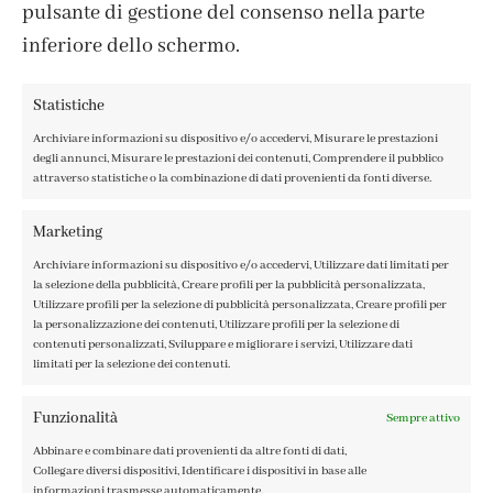
pulsante di gestione del consenso nella parte
inferiore dello schermo.
Statistiche
Archiviare informazioni su dispositivo e/o accedervi, Misurare le prestazioni
degli annunci, Misurare le prestazioni dei contenuti, Comprendere il pubblico
attraverso statistiche o la combinazione di dati provenienti da fonti diverse.
CONTATTI
IL MIO ACCOUNT
Marketing
ACCEDI / REGISTRATI
Archiviare informazioni su dispositivo e/o accedervi, Utilizzare dati limitati per
COOKIE POLICY
la selezione della pubblicità, Creare profili per la pubblicità personalizzata,
PRIVACY POLICY
Utilizzare profili per la selezione di pubblicità personalizzata, Creare profili per
la personalizzazione dei contenuti, Utilizzare profili per la selezione di
TERMINI E CONDIZIONI
contenuti personalizzati, Sviluppare e migliorare i servizi, Utilizzare dati
limitati per la selezione dei contenuti.
Funzionalità
Sempre attivo
Abbinare e combinare dati provenienti da altre fonti di dati,
FABBRICA DEL COLORE, VIA TAGLIAMENTO 13, 23900 LECCO
Collegare diversi dispositivi, Identificare i dispositivi in base alle
– ©ABRALUX SRL P.IVA 01504540137 | DESIGN BY
TATTICA
informazioni trasmesse automaticamente.