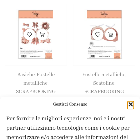
Basiche
Fustelle
Fustelle metalliche
,
,
metalliche
Scatoline
,
,
SCRAPBOOKING
SCRAPBOOKING
Tommy fustella – Bow
Tommy fustella – No glue
Gestisci Consenso
Maker®
Chocolate box®
Per fornire le migliori esperienze, noi e i nostri
21,90
€
20,90
€
partner utilizziamo tecnologie come i cookie per
memorizzare e/o accedere alle informazioni del