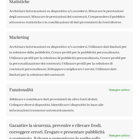
Statistiche
Archiviare informazioni su dispositivo e/o accedervi, Misurare le prestazioni
degli annunci, Misurare le prestazioni dei contenuti, Comprendere il pubblico
attraverso statistiche o la combinazione di dati provenienti da fonti diverse.
CONTATTI
IL MIO ACCOUNT
Marketing
ACCEDI / REGISTRATI
Archiviare informazioni su dispositivo e/o accedervi, Utilizzare dati limitati per
COOKIE POLICY
la selezione della pubblicità, Creare profili per la pubblicità personalizzata,
PRIVACY POLICY
Utilizzare profili per la selezione di pubblicità personalizzata, Creare profili per
la personalizzazione dei contenuti, Utilizzare profili per la selezione di
TERMINI E CONDIZIONI
contenuti personalizzati, Sviluppare e migliorare i servizi, Utilizzare dati
limitati per la selezione dei contenuti.
Funzionalità
Sempre attivo
Abbinare e combinare dati provenienti da altre fonti di dati,
FABBRICA DEL COLORE, VIA TAGLIAMENTO 13, 23900 LECCO
Collegare diversi dispositivi, Identificare i dispositivi in base alle
– ©ABRALUX SRL P.IVA 01504540137 | DESIGN BY
TATTICA
informazioni trasmesse automaticamente.
Garantire la sicurezza, prevenire e rilevare frodi,
correggere errori, Erogare e presentare pubblicità
Sempre attivo
e contenuto, Salvare e comunicare le scelte sulla