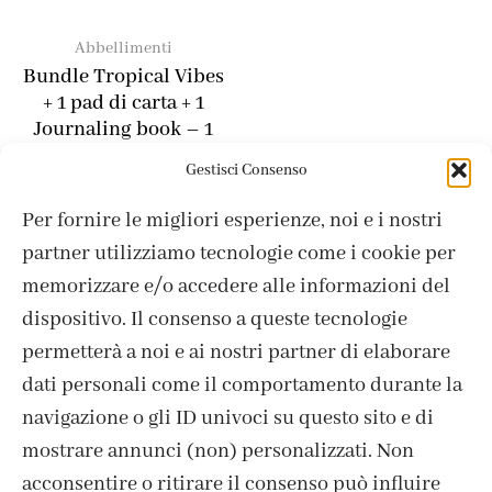
Abbellimenti
Bundle Tropical Vibes
+ 1 pad di carta + 1
Journaling book – 1
Puffy Stickers – 1 Die
Gestisci Consenso
cuts
33,70
€
29,00
€
Per fornire le migliori esperienze, noi e i nostri
partner utilizziamo tecnologie come i cookie per
Esaurito
memorizzare e/o accedere alle informazioni del
dispositivo. Il consenso a queste tecnologie
permetterà a noi e ai nostri partner di elaborare
dati personali come il comportamento durante la
navigazione o gli ID univoci su questo sito e di
mostrare annunci (non) personalizzati. Non
acconsentire o ritirare il consenso può influire