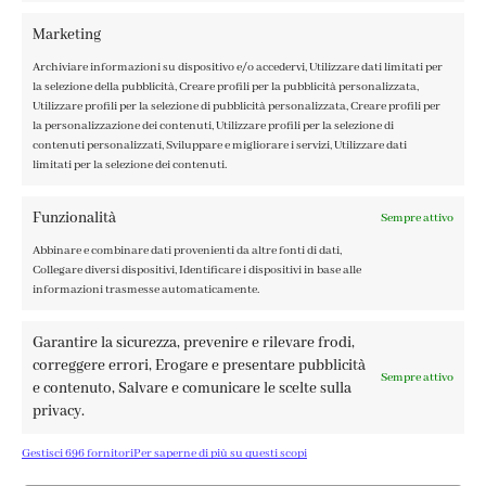
IL MIO ACCOUNT
Marketing
ACCEDI / REGISTRATI
Archiviare informazioni su dispositivo e/o accedervi, Utilizzare dati limitati per
COOKIE POLICY
la selezione della pubblicità, Creare profili per la pubblicità personalizzata,
PRIVACY POLICY
Utilizzare profili per la selezione di pubblicità personalizzata, Creare profili per
la personalizzazione dei contenuti, Utilizzare profili per la selezione di
TERMINI E CONDIZIONI
contenuti personalizzati, Sviluppare e migliorare i servizi, Utilizzare dati
limitati per la selezione dei contenuti.
Funzionalità
Sempre attivo
Abbinare e combinare dati provenienti da altre fonti di dati,
FABBRICA DEL COLORE, VIA TAGLIAMENTO 13, 23900 LECCO
Collegare diversi dispositivi, Identificare i dispositivi in base alle
– ©ABRALUX SRL P.IVA 01504540137 | DESIGN BY
TATTICA
informazioni trasmesse automaticamente.
Garantire la sicurezza, prevenire e rilevare frodi,
correggere errori, Erogare e presentare pubblicità
Sempre attivo
e contenuto, Salvare e comunicare le scelte sulla
privacy.
Gestisci 696 fornitori
Per saperne di più su questi scopi