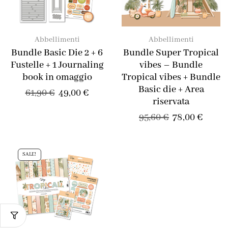
Abbellimenti
Abbellimenti
Bundle Basic Die 2 + 6
Bundle Super Tropical
Fustelle + 1 Journaling
vibes – Bundle
book in omaggio
Tropical vibes + Bundle
Basic die + Area
61,90
€
49,00
€
riservata
95,60
€
78,00
€
SALE!