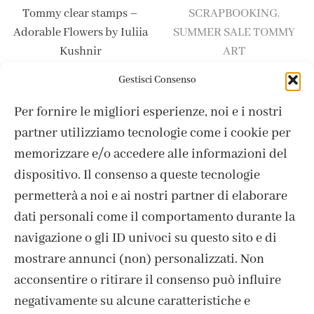
Tommy clear stamps –
SCRAPBOOKING
,
Adorable Flowers by Iuliia
SUMMER SALE TOMMY
Kushnir
ART
Tommy paper pack –
13,50
€
Gestisci Consenso
Christmas EVE
Per fornire le migliori esperienze, noi e i nostri
13,20
€
6,60
€
partner utilizziamo tecnologie come i cookie per
memorizzare e/o accedere alle informazioni del
dispositivo. Il consenso a queste tecnologie
permetterà a noi e ai nostri partner di elaborare
dati personali come il comportamento durante la
navigazione o gli ID univoci su questo sito e di
mostrare annunci (non) personalizzati. Non
acconsentire o ritirare il consenso può influire
negativamente su alcune caratteristiche e