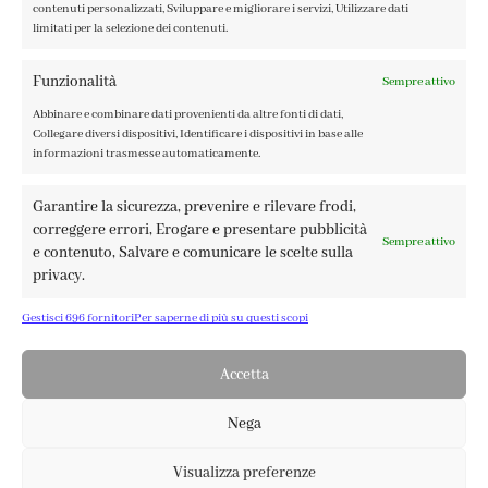
contenuti personalizzati, Sviluppare e migliorare i servizi, Utilizzare dati
limitati per la selezione dei contenuti.
Funzionalità
Sempre attivo
Abbinare e combinare dati provenienti da altre fonti di dati,
FABBRICA DEL COLORE, VIA TAGLIAMENTO 13, 23900 LECCO
Collegare diversi dispositivi, Identificare i dispositivi in base alle
– ©ABRALUX SRL P.IVA 01504540137 | DESIGN BY
TATTICA
informazioni trasmesse automaticamente.
Garantire la sicurezza, prevenire e rilevare frodi,
correggere errori, Erogare e presentare pubblicità
Sempre attivo
e contenuto, Salvare e comunicare le scelte sulla
privacy.
Gestisci 696 fornitori
Per saperne di più su questi scopi
Accetta
Nega
Visualizza preferenze