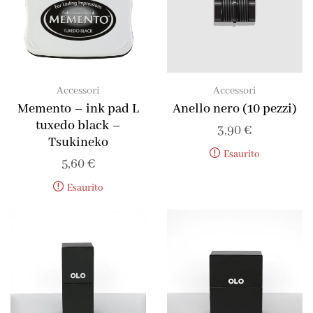
Accessori
Accessori
Memento – ink pad L
Anello nero (10 pezzi)
tuxedo black –
3,90
€
Tsukineko
Esaurito
5,60
€
Esaurito