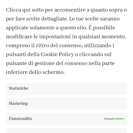
Clicca qui sotto per acconsentire a quanto sopra o
per fare scelte dettagliate. Le tue scelte saranno
CONTATTI
applicate solamente a questo sito. È possibile
IL MIO ACCOUNT
modificare le impostazioni in qualsiasi momento,
ACCEDI / REGISTRATI
compreso il ritiro del consenso, utilizzando i
COOKIE POLICY
pulsanti della Cookie Policy o cliccando sul
PRIVACY POLICY
pulsante di gestione del consenso nella parte
TERMINI E CONDIZIONI
inferiore dello schermo.
Statistiche
FABBRICA DEL COLORE, VIA TAGLIAMENTO 13, 23900 LECCO
Marketing
– ©ABRALUX SRL P.IVA 01504540137 | DESIGN BY
TATTICA
Funzionalità
Sempre attivo