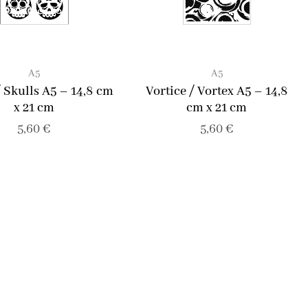
A5
A5
/ Skulls A5 – 14,8 cm
Vortice / Vortex A5 – 14,8
x 21 cm
cm x 21 cm
5,60
€
5,60
€