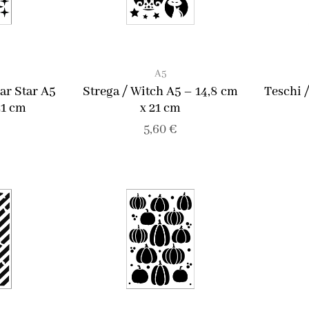
A5
lar Star A5
Strega / Witch A5 – 14,8 cm
Teschi 
21 cm
x 21 cm
5,60
€