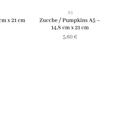
A5
 cm x 21 cm
Zucche / Pumpkins A5 –
14,8 cm x 21 cm
5,60
€