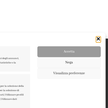
Accetta
ni degli annunci,
Nega
atistiche o la
Visualizza preferenze
TERMINI E CONDIZIONI
PRIVACY POLICY
per la selezione della
er la selezione di
COOKIE POLICY
ti, Utilizzare profili
 Utilizzare dati