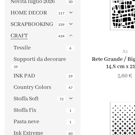
Novità luglio 2026
30
HOME DECOR
117
SCRAPBOOKING
339
CRAFT
434
Tessile
6
A5
Supporti da decorare
Rete Grande / Bi
14,8 cm x 2
39
INK PAD
5,60
€
29
Country Colors
47
Stoffa Soft
72
Stoffa Fix
1
Pasta neve
1
Ink Extreme
60