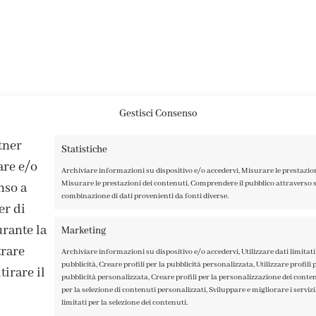
Gestisci Consenso
rtner
Statistiche
are e/o
Archiviare informazioni su dispositivo e/o accedervi, Misurare le prestazio
Misurare le prestazioni dei contenuti, Comprendere il pubblico attraverso st
nso a
combinazione di dati provenienti da fonti diverse.
er di
rante la
Marketing
trare
Archiviare informazioni su dispositivo e/o accedervi, Utilizzare dati limitati 
pubblicità, Creare profili per la pubblicità personalizzata, Utilizzare profili p
irare il
pubblicità personalizzata, Creare profili per la personalizzazione dei contenu
per la selezione di contenuti personalizzati, Sviluppare e migliorare i servizi,
limitati per la selezione dei contenuti.
ISCRIVITI ALLA NEWSLETTER