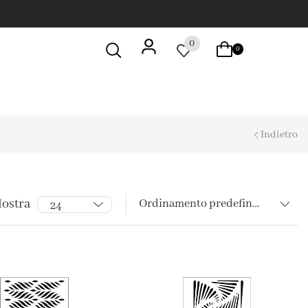
0
0
Indietro
ostra