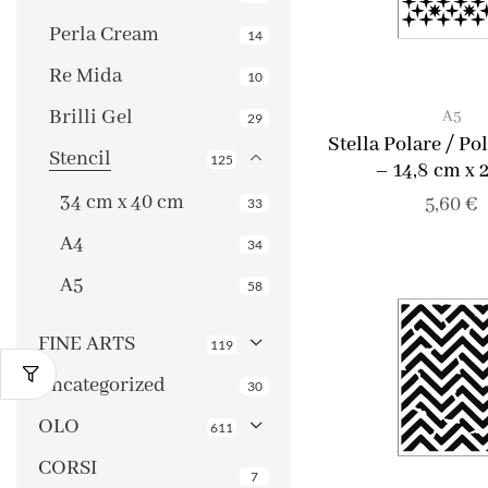
Perla Cream
14
Re Mida
10
Brilli Gel
A5
29
Stella Polare / Po
Stencil
125
– 14,8 cm x 
34 cm x 40 cm
5,60
€
33
A4
34
A5
58
FINE ARTS
119
Uncategorized
30
OLO
611
CORSI
7