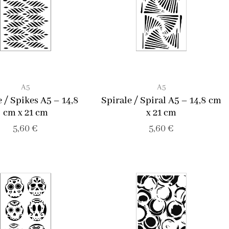
A5
A5
 / Spikes A5 – 14,8
Spirale / Spiral A5 – 14,8 cm
cm x 21 cm
x 21 cm
5,60
€
5,60
€