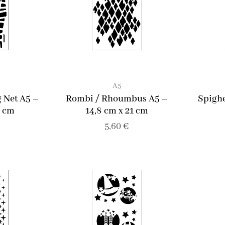
A5
g Net A5 –
Rombi / Rhoumbus A5 –
Spighe
1 cm
14,8 cm x 21 cm
5,60
€