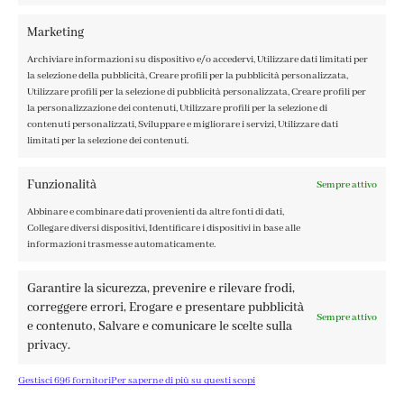
IL MIO ACCOUNT
Marketing
ACCEDI / REGISTRATI
Archiviare informazioni su dispositivo e/o accedervi, Utilizzare dati limitati per
COOKIE POLICY
la selezione della pubblicità, Creare profili per la pubblicità personalizzata,
PRIVACY POLICY
Utilizzare profili per la selezione di pubblicità personalizzata, Creare profili per
la personalizzazione dei contenuti, Utilizzare profili per la selezione di
TERMINI E CONDIZIONI
contenuti personalizzati, Sviluppare e migliorare i servizi, Utilizzare dati
limitati per la selezione dei contenuti.
Funzionalità
Sempre attivo
Abbinare e combinare dati provenienti da altre fonti di dati,
FABBRICA DEL COLORE, VIA TAGLIAMENTO 13, 23900 LECCO
Collegare diversi dispositivi, Identificare i dispositivi in base alle
– ©ABRALUX SRL P.IVA 01504540137 | DESIGN BY
TATTICA
informazioni trasmesse automaticamente.
Garantire la sicurezza, prevenire e rilevare frodi,
correggere errori, Erogare e presentare pubblicità
Sempre attivo
e contenuto, Salvare e comunicare le scelte sulla
privacy.
Gestisci 696 fornitori
Per saperne di più su questi scopi