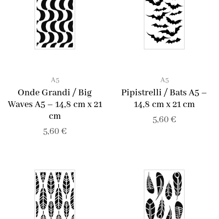
A5
A5
Onde Grandi / Big
Pipistrelli / Bats A5 –
Waves A5 – 14,8 cm x 21
14,8 cm x 21 cm
cm
5,60
€
5,60
€