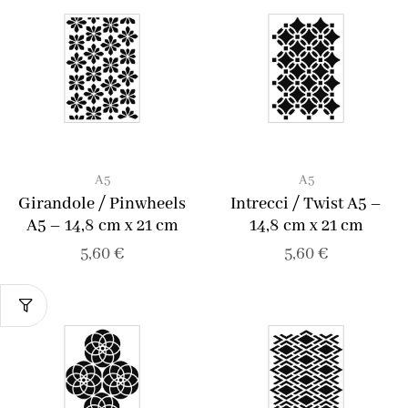
A5
A5
Girandole / Pinwheels
Intrecci / Twist A5 –
A5 – 14,8 cm x 21 cm
14,8 cm x 21 cm
5,60
€
5,60
€