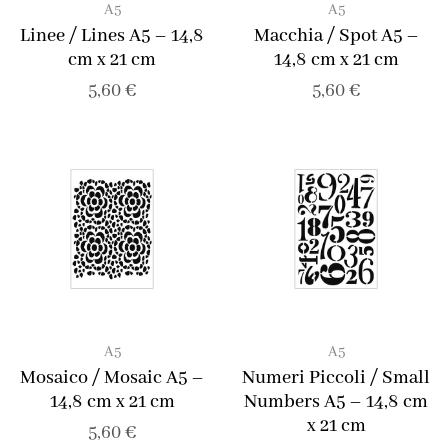
A5
A5
Linee / Lines A5 – 14,8
Macchia / Spot A5 –
cm x 21 cm
14,8 cm x 21 cm
5,60
€
5,60
€
A5
A5
Mosaico / Mosaic A5 –
Numeri Piccoli / Small
14,8 cm x 21 cm
Numbers A5 – 14,8 cm
x 21 cm
5,60
€