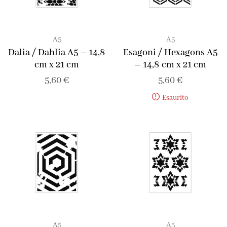
A5
A5
Dalia / Dahlia A5 – 14,8
Esagoni / Hexagons A5
cm x 21 cm
– 14,8 cm x 21 cm
5,60
€
5,60
€
Esaurito
A5
A5