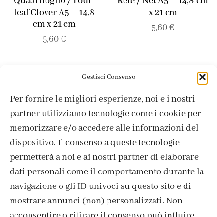
Quadrifoglio / Four-
Rete / Net A5 – 14,8 cm
leaf Clover A5 – 14,8
x 21 cm
cm x 21 cm
5,60
€
5,60
€
Mostrati 48 di 58 prodotti
Gestisci Consenso
Per fornire le migliori esperienze, noi e i nostri
Mostra altro
partner utilizziamo tecnologie come i cookie per
memorizzare e/o accedere alle informazioni del
dispositivo. Il consenso a queste tecnologie
permetterà a noi e ai nostri partner di elaborare
dati personali come il comportamento durante la
navigazione o gli ID univoci su questo sito e di
mostrare annunci (non) personalizzati. Non
acconsentire o ritirare il consenso può influire