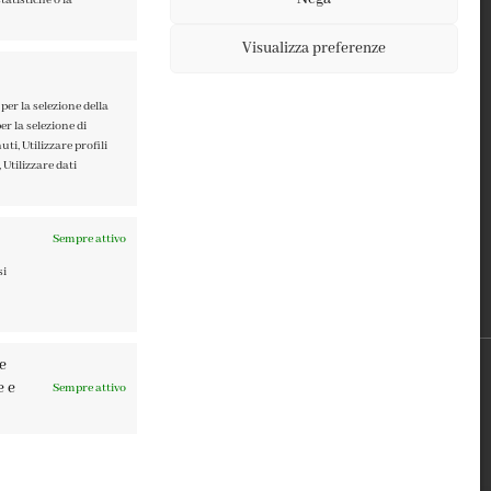
Visualizza preferenze
TERMINI E CONDIZIONI
PRIVACY POLICY
per la selezione della
er la selezione di
COOKIE POLICY
ti, Utilizzare profili
 Utilizzare dati
Sempre attivo
si
re
e e
Sempre attivo
0137 | DESIGN BY
TATTICA