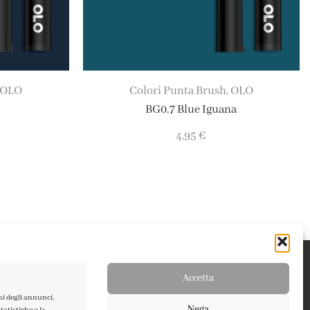
OLO
Colori Punta Brush
OLO
,
BG0.7 Blue Iguana
4,95
€
Accetta
ni degli annunci,
Nega
atistiche o la