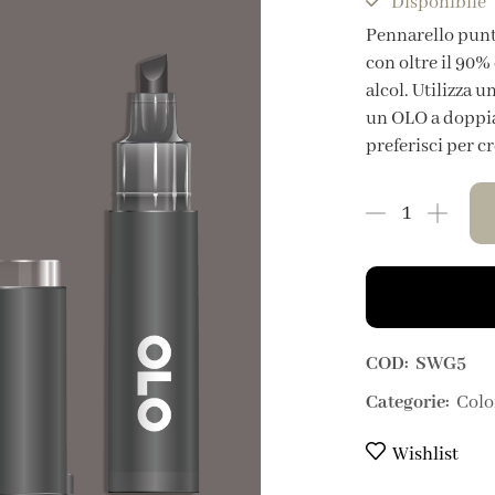
Disponibile
Pennarello punt
con oltre il 90% 
alcol. Utilizza 
un OLO a doppia 
preferisci per c
COD:
SWG5
Categorie:
Colo
Wishlist