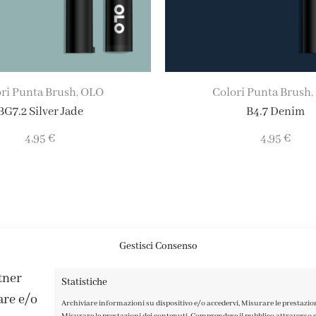
ri Punta Brush
OLO
Colori Punta Brush
,
,
BG7.2 Silver Jade
B4.7 Denim
4,95
€
4,95
€
Gestisci Consenso
rtner
Statistiche
are e/o
Archiviare informazioni su dispositivo e/o accedervi, Misurare le prestazio
Misurare le prestazioni dei contenuti, Comprendere il pubblico attraverso st