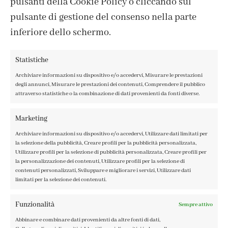
pulsanti della Cookie Policy o cliccando sul
pulsante di gestione del consenso nella parte
inferiore dello schermo.
Statistiche
Archiviare informazioni su dispositivo e/o accedervi, Misurare le prestazioni
degli annunci, Misurare le prestazioni dei contenuti, Comprendere il pubblico
attraverso statistiche o la combinazione di dati provenienti da fonti diverse.
CONTATTI
IL MIO ACCOUNT
Marketing
ACCEDI / REGISTRATI
Archiviare informazioni su dispositivo e/o accedervi, Utilizzare dati limitati per
COOKIE POLICY
la selezione della pubblicità, Creare profili per la pubblicità personalizzata,
PRIVACY POLICY
Utilizzare profili per la selezione di pubblicità personalizzata, Creare profili per
la personalizzazione dei contenuti, Utilizzare profili per la selezione di
TERMINI E CONDIZIONI
contenuti personalizzati, Sviluppare e migliorare i servizi, Utilizzare dati
limitati per la selezione dei contenuti.
Funzionalità
Sempre attivo
Abbinare e combinare dati provenienti da altre fonti di dati,
FABBRICA DEL COLORE, VIA TAGLIAMENTO 13, 23900 LECCO