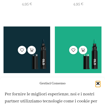
4,95
€
4,95
€
Colori Punta Brush
OLO
Colori Punta Brush
OLO
,
,
Gestisci Consenso
BG0.8 Deep Sea
BG2.4 Fluorite
Per fornire le migliori esperienze, noi e i nostri
4,95
€
4,95
€
partner utilizziamo tecnologie come i cookie per