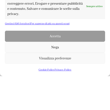
correggere errori, Erogare e presentare pubblicità
Sempre attivo
e contenuto, Salvare e comunicare le scelte sulla
privacy.
Tommy paper pack – Into the
Gestisci 696 fornitori
Per saperne di più su questi scopi
woods
Accetta
34 persone stanno guardando questo prodotto
Nega
13,20
€
Visualizza preferenze
0
13,20
€
Aggiungi Al Carrello
Solo 2 pezzi disponibili
Cookie Policy
Privacy Policy
SHOP
ACCOUNT
CARRELLO
Paper pack 12×12″ contenente 12 fogli bifacciali
stampati su carta deluxe da 200 gr.
Disegnata e stampata in Italia
– www.tommyart.it
Aggiungi Al Carrello