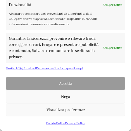
Funzionalità
Sempre attivo
TERMINI E CONDIZIONI
Abbinare e combinare dati provenienti da altre fonti di dati,
Collegare diversi dispositivi, Identificare i dispositivi in base alle
informazioni trasmesse automaticamente.
Garantire la sicurezza, prevenire e rilevare frodi,
FABBRICA DEL COLORE, VIA TAGLIAMENTO 13, 23900 LECCO
correggere errori, Erogare e presentare pubblicità
– ©ABRALUX SRL P.IVA 01504540137 | DESIGN BY
TATTICA
Sempre attivo
e contenuto, Salvare e comunicare le scelte sulla
privacy.
Gestisci 694 fornitori
Per saperne di più su questi scopi
Accetta
Nega
Visualizza preferenze
0
13,20
€
Aggiungi Al Carrello
Cookie Policy
Privacy Policy
SHOP
ACCOUNT
CARRELLO