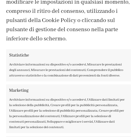
modificare le impostazioni in qualsiasi momento,
compreso il ritiro del consenso, utilizzando i
ISCRIVITI ALLA NEWSLETTER
pulsanti della Cookie Policy o cliccando sul
pulsante di gestione del consenso nella parte
inferiore dello schermo.
Statistiche
Archiviare informazioni su dispositivo e/o accedervi, Misurare le prestazioni
degli annunci, Misurare le prestazioni dei contenuti, Comprendere il pubblico
attraverso statistiche o la combinazione di dati provenienti da fonti diverse.
Marketing
Archiviare informazioni su dispositivo e/o accedervi, Utilizzare dati limitati per
CONTATTI
la selezione della pubblicità, Creare profili per la pubblicità personalizzata,
Utilizzare profili per la selezione di pubblicità personalizzata, Creare profili per
IL MIO ACCOUNT
la personalizzazione dei contenuti, Utilizzare profili per la selezione di
ACCEDI / REGISTRATI
contenuti personalizzati, Sviluppare e migliorare i servizi, Utilizzare dati
COOKIE POLICY
limitati per la selezione dei contenuti.
PRIVACY POLICY