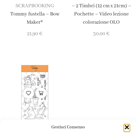
SCRAPBOOKING
– 2 Timbri (12 cm x 21cm) –
Tommy fustella – Bow
Pochette – Video lezione
Maker®
colorazione OLO
21,90
€
30,00
€
Gestisci Consenso
SCRAPBOOKING
Timbri
,