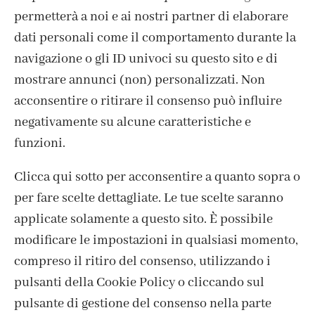
ISCRIVITI ALLA NEWSLETTER
permetterà a noi e ai nostri partner di elaborare
dati personali come il comportamento durante la
navigazione o gli ID univoci su questo sito e di
mostrare annunci (non) personalizzati. Non
acconsentire o ritirare il consenso può influire
negativamente su alcune caratteristiche e
funzioni.
Clicca qui sotto per acconsentire a quanto sopra o
per fare scelte dettagliate. Le tue scelte saranno
CONTATTI
applicate solamente a questo sito. È possibile
IL MIO ACCOUNT
modificare le impostazioni in qualsiasi momento,
ACCEDI / REGISTRATI
compreso il ritiro del consenso, utilizzando i
COOKIE POLICY
pulsanti della Cookie Policy o cliccando sul
PRIVACY POLICY
pulsante di gestione del consenso nella parte
TERMINI E CONDIZIONI