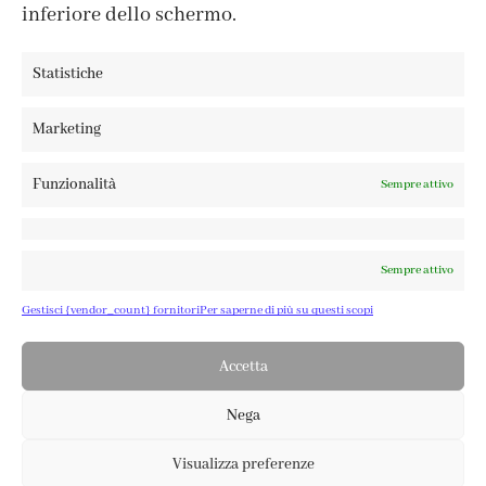
inferiore dello schermo.
Statistiche
FABBRICA DEL COLORE, VIA TAGLIAMENTO 13, 23900 LECCO
Marketing
– ©ABRALUX SRL P.IVA 01504540137 | DESIGN BY
TATTICA
Funzionalità
Sempre attivo
Sempre attivo
Gestisci {vendor_count} fornitori
Per saperne di più su questi scopi
Accetta
Nega
Visualizza preferenze