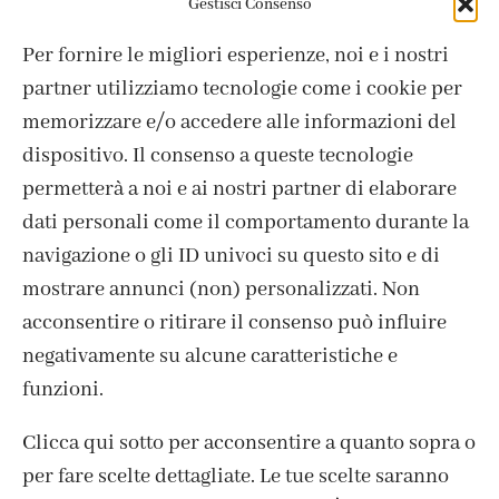
Gestisci Consenso
Acquista
Per fornire le migliori esperienze, noi e i nostri
partner utilizziamo tecnologie come i cookie per
COD:
TDC0058
memorizzare e/o accedere alle informazioni del
Categorie:
Album e biglietti
,
Fustelle metalliche
,
dispositivo. Il consenso a queste tecnologie
SCRAPBOOKING
permetterà a noi e ai nostri partner di elaborare
dati personali come il comportamento durante la
Wishlist
navigazione o gli ID univoci su questo sito e di
mostrare annunci (non) personalizzati. Non
Hai bisogno di maggiori informazioni?
acconsentire o ritirare il consenso può influire
Contattaci
il nostro staff ti risponderà il prima
negativamente su alcune caratteristiche e
possibile.
funzioni.
Clicca qui sotto per acconsentire a quanto sopra o
per fare scelte dettagliate. Le tue scelte saranno
Spedizione Italia 6,90€