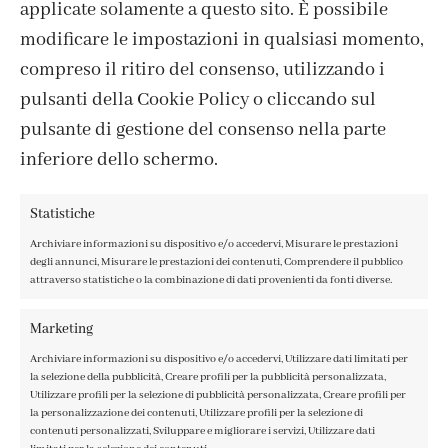
applicate solamente a questo sito. È possibile
Gratis con ordine minimo di 70€
modificare le impostazioni in qualsiasi momento,
compreso il ritiro del consenso, utilizzando i
pulsanti della Cookie Policy o cliccando sul
pulsante di gestione del consenso nella parte
inferiore dello schermo.
Paga anche in 3 comode rate senza interessi con PayPal.
Statistiche
Archiviare informazioni su dispositivo e/o accedervi, Misurare le prestazioni
degli annunci, Misurare le prestazioni dei contenuti, Comprendere il pubblico
attraverso statistiche o la combinazione di dati provenienti da fonti diverse.
Prodotti Consigliati
Marketing
Archiviare informazioni su dispositivo e/o accedervi, Utilizzare dati limitati per
la selezione della pubblicità, Creare profili per la pubblicità personalizzata,
Utilizzare profili per la selezione di pubblicità personalizzata, Creare profili per
la personalizzazione dei contenuti, Utilizzare profili per la selezione di
contenuti personalizzati, Sviluppare e migliorare i servizi, Utilizzare dati