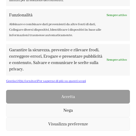
limitati per la selezione dei contenuti.
Funzionalità
Sempre attivo
Abbinare e combinare dati provenienti da altre fonti di dati,
Collegare diversi dispositivi, Identificare i dispositivi in base alle
Kit di carte
SCRAPBOOKING
Timbri
,
,
informazioni trasmesse automaticamente.
SCRAPBOOKING
Tommy clear stamps –
Garantire la sicurezza, prevenire e rilevare frodi,
Tommy paper pack –
Pumpkins & Cats by Laura
correggere errori, Erogare e presentare pubblicità
Warm Winter Days
Cortinovis
Sempre attivo
e contenuto, Salvare e comunicare le scelte sulla
privacy.
6,50
€
13,50
€
Gestisci 694 fornitori
Per saperne di più su questi scopi
Accetta
Nega
Visualizza preferenze
0
19,50
€
Aggiungi Al Carrello