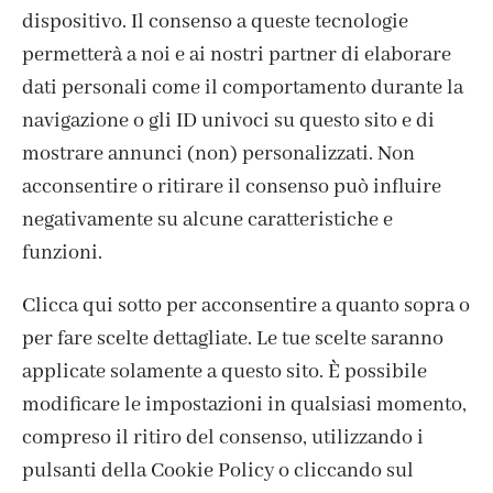
dispositivo. Il consenso a queste tecnologie
ISCRIVITI ALLA NEWSLETTER
permetterà a noi e ai nostri partner di elaborare
dati personali come il comportamento durante la
navigazione o gli ID univoci su questo sito e di
mostrare annunci (non) personalizzati. Non
acconsentire o ritirare il consenso può influire
negativamente su alcune caratteristiche e
funzioni.
Clicca qui sotto per acconsentire a quanto sopra o
per fare scelte dettagliate. Le tue scelte saranno
CONTATTI
applicate solamente a questo sito. È possibile
IL MIO ACCOUNT
modificare le impostazioni in qualsiasi momento,
ACCEDI / REGISTRATI
compreso il ritiro del consenso, utilizzando i
COOKIE POLICY
pulsanti della Cookie Policy o cliccando sul
PRIVACY POLICY