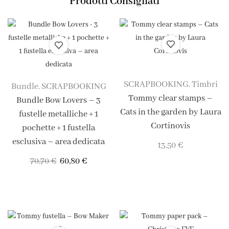
Prodotti Consigliati
SCRAPBOOKING
Timbri
,
Bundle
SCRAPBOOKING
,
Tommy clear stamps –
Bundle Bow Lovers – 3
Cats in the garden by Laura
fustelle metalliche + 1
Cortinovis
pochette + 1 fustella
esclusiva – area dedicata
13,50
€
70,70
€
60,80
€