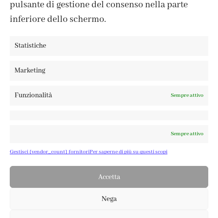
pulsante di gestione del consenso nella parte
TERMINI E CONDIZIONI
inferiore dello schermo.
Statistiche
FABBRICA DEL COLORE, VIA TAGLIAMENTO 13, 23900 LECCO
Marketing
– ©ABRALUX SRL P.IVA 01504540137 | DESIGN BY
TATTICA
Funzionalità
Sempre attivo
Sempre attivo
Gestisci {vendor_count} fornitori
Per saperne di più su questi scopi
Accetta
Nega