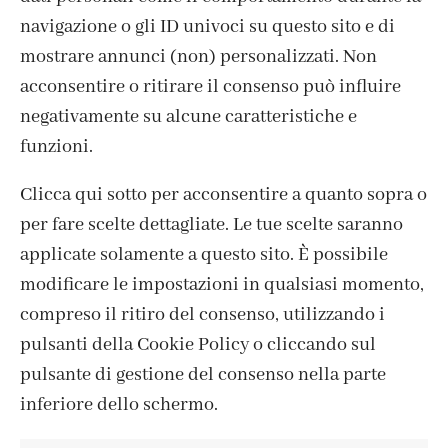
navigazione o gli ID univoci su questo sito e di
mostrare annunci (non) personalizzati. Non
acconsentire o ritirare il consenso può influire
negativamente su alcune caratteristiche e
funzioni.
Clicca qui sotto per acconsentire a quanto sopra o
per fare scelte dettagliate. Le tue scelte saranno
CONTATTI
applicate solamente a questo sito. È possibile
IL MIO ACCOUNT
modificare le impostazioni in qualsiasi momento,
ACCEDI / REGISTRATI
compreso il ritiro del consenso, utilizzando i
COOKIE POLICY
pulsanti della Cookie Policy o cliccando sul
PRIVACY POLICY
pulsante di gestione del consenso nella parte
TERMINI E CONDIZIONI
inferiore dello schermo.