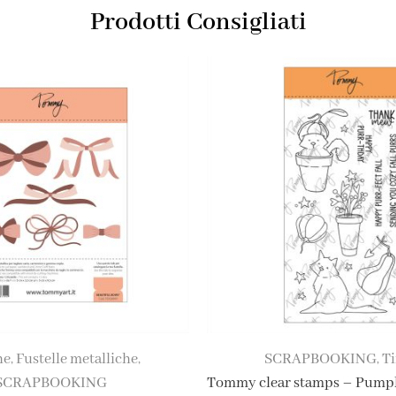
Prodotti Consigliati
he
Fustelle metalliche
SCRAPBOOKING
T
,
,
,
SCRAPBOOKING
Tommy clear stamps – Pumpk