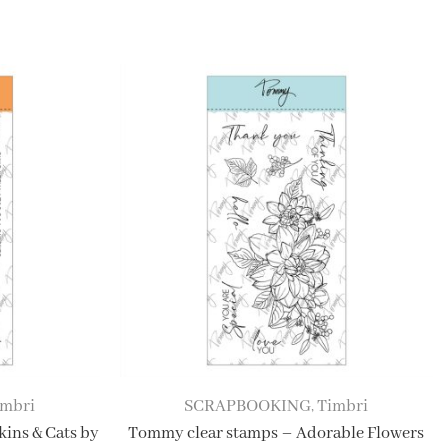
imbri
SCRAPBOOKING
Timbri
,
ins & Cats by
Tommy clear stamps – Adorable Flowers