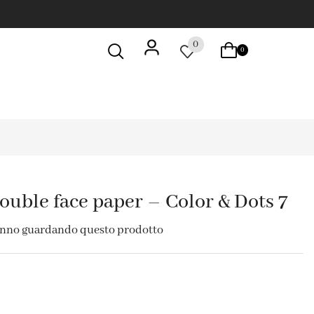
0
0
uble face paper – Color & Dots 7
anno guardando questo prodotto