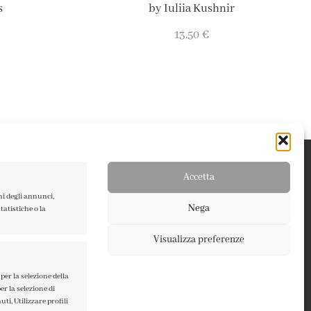
s
by Iuliia Kushnir
13,50
€
Accetta
ni degli annunci,
Nega
atistiche o la
Visualizza preferenze
TERMINI E CONDIZIONI
PRIVACY POLICY
per la selezione della
er la selezione di
COOKIE POLICY
ti, Utilizzare profili