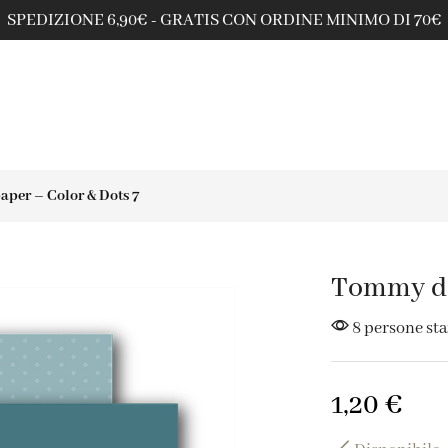
PAGA ANCHE IN 3 RATE SENZA INTERESSI CON PAYPAL
per – Color & Dots 7
Tommy do
8 persone st
1,20
€