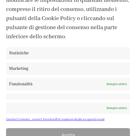
modificare le impostazioni in qualsiasi momento,
IL MIO ACCOUNT
compreso il ritiro del consenso, utilizzando i
ACCEDI / REGISTRATI
pulsanti della Cookie Policy o cliccando sul
COOKIE POLICY
pulsante di gestione del consenso nella parte
PRIVACY POLICY
inferiore dello schermo.
TERMINI E CONDIZIONI
Statistiche
Marketing
FABBRICA DEL COLORE, VIA TAGLIAMENTO 13, 23900 LECCO
– ©ABRALUX SRL P.IVA 01504540137 | DESIGN BY
TATTICA
Funzionalità
Sempre attivo
Sempre attivo
Gestisci {vendor_count} fornitori
Per saperne di più su questi scopi
Accetta