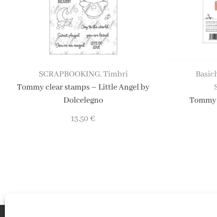
SCRAPBOOKING
Timbri
Basic
,
Tommy clear stamps – Little Angel by
Dolcelegno
Tommy f
13,50
€