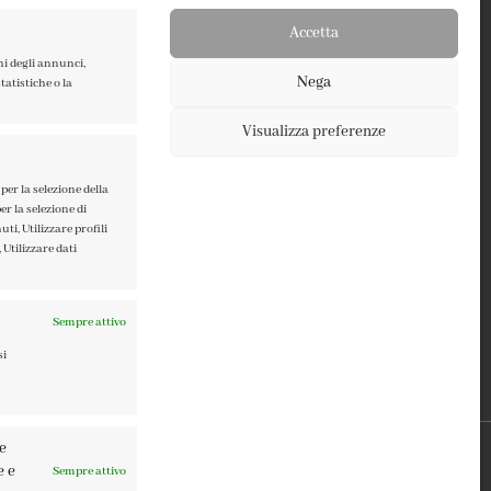
Accetta
ni degli annunci,
Nega
atistiche o la
Visualizza preferenze
TERMINI E CONDIZIONI
PRIVACY POLICY
per la selezione della
er la selezione di
COOKIE POLICY
ti, Utilizzare profili
 Utilizzare dati
Sempre attivo
si
re
e e
Sempre attivo
0137 | DESIGN BY
TATTICA