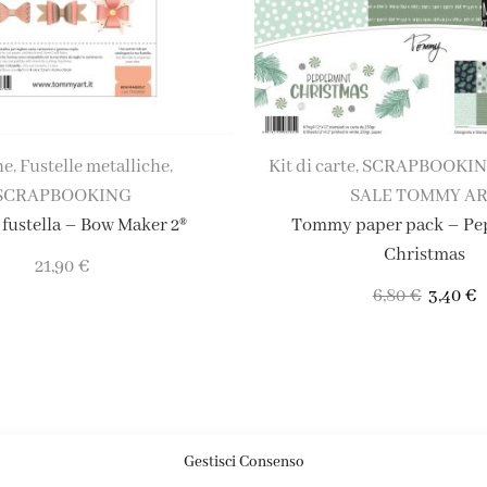
he
Fustelle metalliche
Kit di carte
SCRAPBOOKI
,
,
,
SCRAPBOOKING
SALE TOMMY A
ustella – Bow Maker 2®
Tommy paper pack – Pe
Christmas
21,90
€
6,80
€
3,40
€
Gestisci Consenso