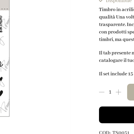
Disponibile
Timbro in acrili
qualità Una vol
trasparente. Inc
con prodotti sp
timbri, ma quest
Il tab presente 
catalogare il tu
Il set include 1
COD:
TS0051