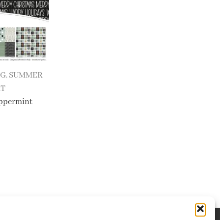
NG
SUMMER
,
RT
ppermint