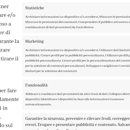
rtner
Statistiche
are e/o
Archiviare informazioni su dispositivo e/o accedervi, Misurare le prestazio
Misurare le prestazioni dei contenuti, Comprendere il pubblico attraverso st
nso a
combinazione di dati provenienti da fonti diverse.
er di
rante la
Marketing
trare
Archiviare informazioni su dispositivo e/o accedervi, Utilizzare dati limitati 
pubblicità, Creare profili per la pubblicità personalizzata, Utilizzare profili p
irare il
pubblicità personalizzata, Creare profili per la personalizzazione dei contenu
per la selezione di contenuti personalizzati, Sviluppare e migliorare i servizi,
limitati per la selezione dei contenuti.
ISCRIVITI ALLA NEWSLETTER
Funzionalità
per fare
Abbinare e combinare dati provenienti da altre fonti di dati, Collegare diver
solamente
dispositivi, Identificare i dispositivi in base alle informazioni trasmesse
automaticamente.
i in
,
Garantire la sicurezza, prevenire e rilevare frodi, corregge
errori, Erogare e presentare pubblicità e contenuto, Salvar
do sul
A TAGLIAMENTO 13, 23900 LECCO – ©ABRALUX SRL P.IVA 0150454