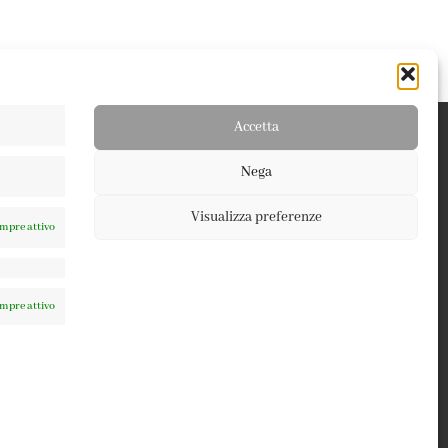
Accetta
Nega
Visualizza preferenze
mpre attivo
TERMINI E CONDIZIONI
PRIVACY POLICY
mpre attivo
COOKIE POLICY