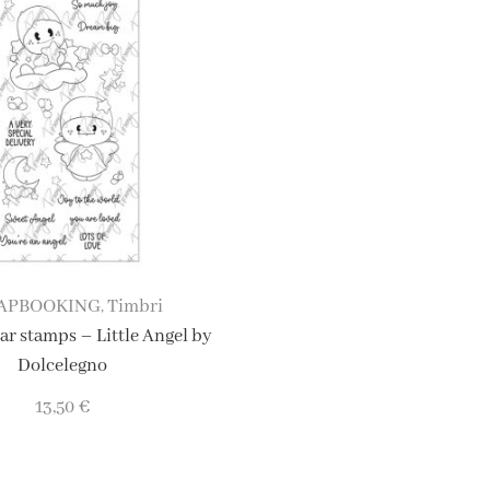
APBOOKING
Timbri
,
r stamps – Little Angel by
Dolcelegno
13,50
€