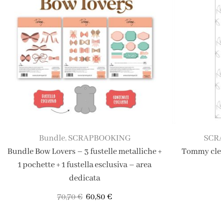
Bundle
SCRAPBOOKING
SCR
,
Bundle Bow Lovers – 3 fustelle metalliche +
Tommy clea
1 pochette + 1 fustella esclusiva – area
dedicata
70,70
€
60,80
€