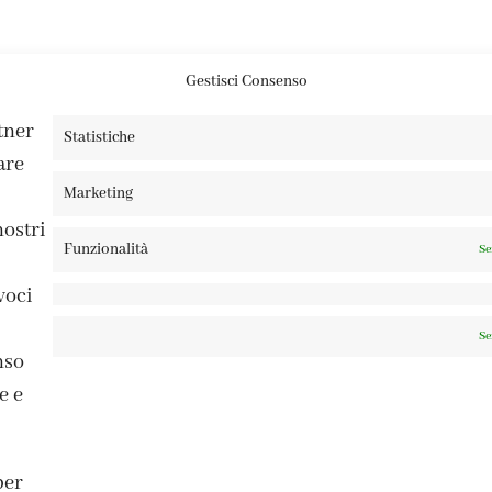
Gestisci Consenso
rtner
Statistiche
are
Marketing
nostri
Funzionalità
Se
voci
Se
nso
e e
ISCRIVITI ALLA NEWSLETTER
per