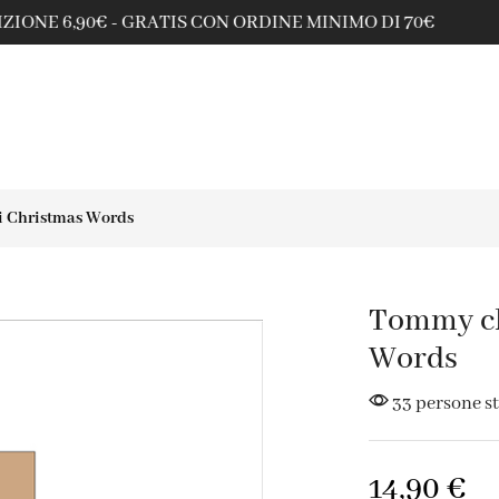
PAGA ANCHE IN 3 RATE SENZA INTERESSI CON PAYPAL
i Christmas Words
Tommy cl
Words
33 persone s
14,90
€