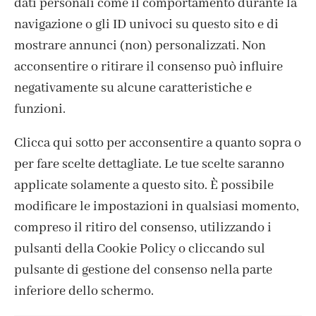
dati personali come il comportamento durante la
navigazione o gli ID univoci su questo sito e di
mostrare annunci (non) personalizzati. Non
acconsentire o ritirare il consenso può influire
negativamente su alcune caratteristiche e
funzioni.
Clicca qui sotto per acconsentire a quanto sopra o
per fare scelte dettagliate. Le tue scelte saranno
CONTATTI
applicate solamente a questo sito. È possibile
IL MIO ACCOUNT
modificare le impostazioni in qualsiasi momento,
ACCEDI / REGISTRATI
compreso il ritiro del consenso, utilizzando i
COOKIE POLICY
pulsanti della Cookie Policy o cliccando sul
PRIVACY POLICY
pulsante di gestione del consenso nella parte
TERMINI E CONDIZIONI
inferiore dello schermo.