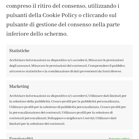
compreso il ritiro del consenso, utilizzando i
pulsanti della Cookie Policy o cliccando sul
pulsante di gestione del consenso nella parte
inferiore dello schermo.
Statistiche
Archiviare informazioni su dispositivo e/o accedervi, Misurare le prestazioni
degli annunci, Misurare le prestazioni dei contenuti, Comprendere il pubblico
attraverso statistiche o la combinazione di dati provenienti da fonti diverse.
CONTATTI
IL MIO ACCOUNT
Marketing
ACCEDI / REGISTRATI
Archiviare informazioni su dispositivo e/o accedervi, Utilizzare dati limitati per
COOKIE POLICY
la selezione della pubblicità, Creare profili per la pubblicità personalizzata,
PRIVACY POLICY
Utilizzare profili per la selezione di pubblicità personalizzata, Creare profili per
la personalizzazione dei contenuti, Utilizzare profili per la selezione di
TERMINI E CONDIZIONI
contenuti personalizzati, Sviluppare e migliorare i servizi, Utilizzare dati
limitati per la selezione dei contenuti.