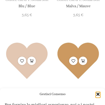
,
,
,
,
Blu / Blue
Malva / Mauve
3,65
€
3,65
€
Colori
CRAFT
Stoffa Soft
Colori
CRAFT
Stoffa Soft
,
,
,
,
Gestisci Consenso
Pesca / Peach
Mou / Mou
Per fornire le migliori esperienze, noi e i nostri