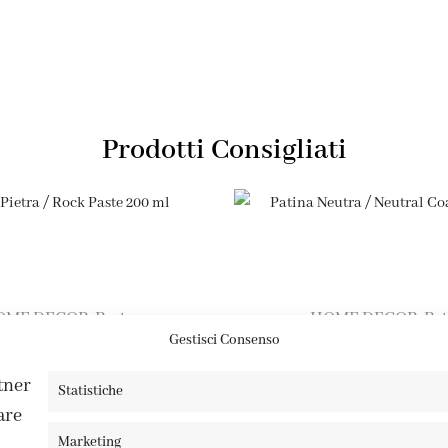
Prodotti Consigliati
OME DECOR
Paste
HOME DECOR
Pat
,
,
Gestisci Consenso
etra / Rock Paste 200 ml
Patina Neutra / Neutral Co
7,80
€
9,50
€
rtner
Statistiche
are
Marketing