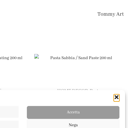
Tommy Art
ine
HOME DECOR
Paste
,
ating 200 ml
Pasta Sabbia / Sand Paste 200 ml
7,80
€
Accetta
Nega