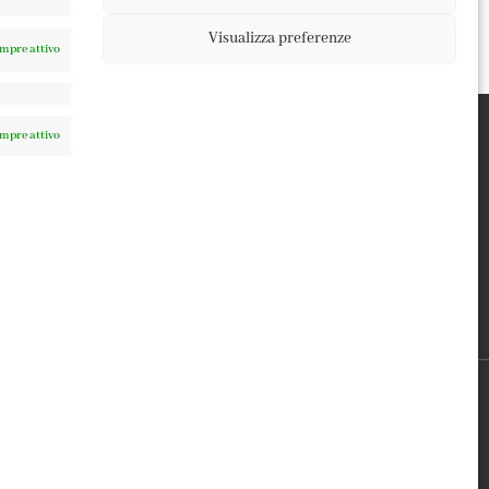
Visualizza preferenze
mpre attivo
mpre attivo
TERMINI E CONDIZIONI
PRIVACY POLICY
COOKIE POLICY
0137 | DESIGN BY
TATTICA