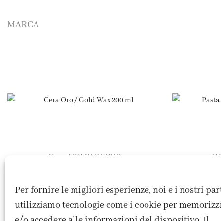
MARCA
Cere
HOME DECOR
H
,
Cera Oro / Gold Wax 200 ml
Pasta Pi
9,50
€
Per fornire le migliori esperienze, noi e i nostri pa
utilizziamo tecnologie come i cookie per memorizz
e/o accedere alle informazioni del dispositivo. Il