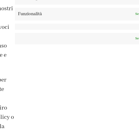
nostri
Funzionalità
Se
voci
Se
nso
e e
ISCRIVITI ALLA NEWSLETTER
per
te
iro
licy o
A TAGLIAMENTO 13, 23900 LECCO – ©ABRALUX SRL P.IVA 0150454
la