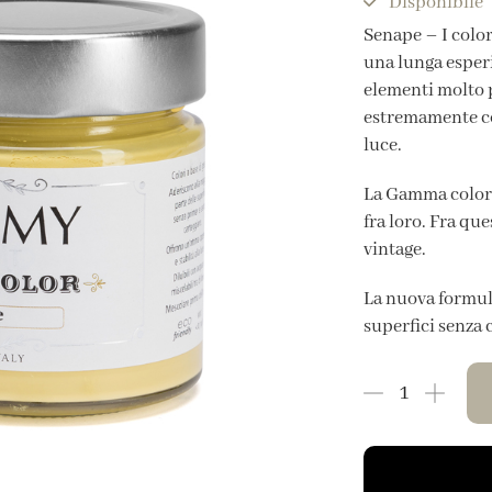
Disponibile
Senape – I color
una lunga esper
elementi molto p
estremamente com
luce.
La Gamma colori 
fra loro. Fra que
vintage.
La nuova formula
superfici senza c