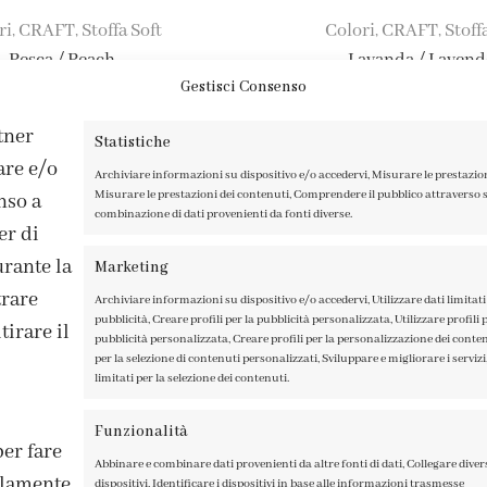
ri
CRAFT
Stoffa Soft
Colori
CRAFT
Stoff
,
,
,
,
Pesca / Peach
Lavanda / Lavend
Gestisci Consenso
3,65
€
3,65
€
rtner
Statistiche
are e/o
Archiviare informazioni su dispositivo e/o accedervi, Misurare le prestazio
Misurare le prestazioni dei contenuti, Comprendere il pubblico attraverso st
nso a
combinazione di dati provenienti da fonti diverse.
er di
rante la
Marketing
trare
Archiviare informazioni su dispositivo e/o accedervi, Utilizzare dati limitati 
pubblicità, Creare profili per la pubblicità personalizzata, Utilizzare profili p
irare il
pubblicità personalizzata, Creare profili per la personalizzazione dei contenu
per la selezione di contenuti personalizzati, Sviluppare e migliorare i servizi,
limitati per la selezione dei contenuti.
ISCRIVITI ALLA NEWSLETTER
Funzionalità
per fare
Abbinare e combinare dati provenienti da altre fonti di dati, Collegare diver
solamente
dispositivi, Identificare i dispositivi in base alle informazioni trasmesse