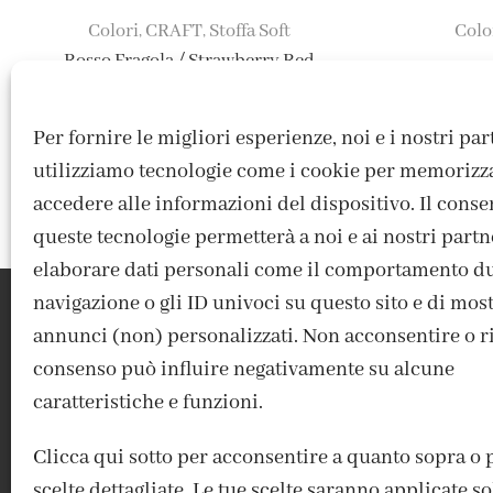
Colori
CRAFT
Stoffa Soft
Colo
,
,
Rosso Fragola / Strawberry Red
3,65
€
Per fornire le migliori esperienze, noi e i nostri pa
utilizziamo tecnologie come i cookie per memorizz
accedere alle informazioni del dispositivo. Il conse
queste tecnologie permetterà a noi e ai nostri partn
elaborare dati personali come il comportamento du
navigazione o gli ID univoci su questo sito e di mos
annunci (non) personalizzati. Non acconsentire o rit
consenso può influire negativamente su alcune
caratteristiche e funzioni.
ACCEDI / REGISTRATI
IL MIO ACCOUNT
CONTATTI
Clicca qui sotto per acconsentire a quanto sopra o 
scelte dettagliate. Le tue scelte saranno applicate 