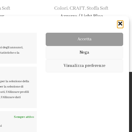
a Soft
Colori
CRAFT
Stoffa Soft
,
,
er
Azzurro / Light Blue
3,65
€
Accetta
ni degli annunci,
Nega
atistiche o la
Visualizza preferenze
per la selezione della
er la selezione di
ti, Utilizzare profili
 Utilizzare dati
TERMINI E CONDIZIONI
PRIVACY POLICY
COOKIE POLICY
Sempre attivo
si