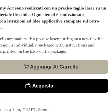
my Art sono realizzati con un preciso taglio laser su un
riale flessibile. Ogni stencil è confezionato
on istruzioni ed idee applicative stampate sul retro
e.
ls are made with a precise laser cutting on a new flexible
tencil is individually packaged with instructions and
s printed on the back of the package.
Aggiungi Al Carrello
Acquista
6
,
,
 cm x 40 cm
CRAFT
Stencil