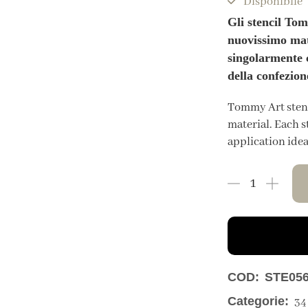
Disponibile
Gli stencil Tom
nuovissimo mate
singolarmente c
della confezion
Tommy Art stenci
material. Each s
application idea
COD:
STE05
Categorie:
34