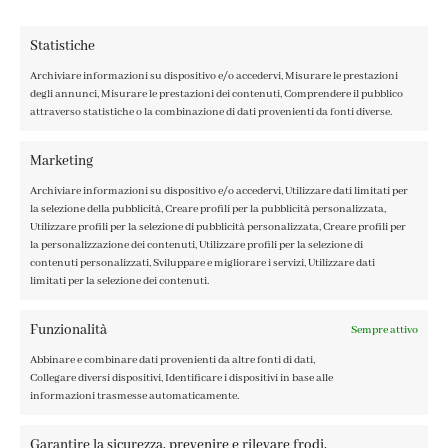
Statistiche
Archiviare informazioni su dispositivo e/o accedervi, Misurare le prestazioni
degli annunci, Misurare le prestazioni dei contenuti, Comprendere il pubblico
attraverso statistiche o la combinazione di dati provenienti da fonti diverse.
CONTATTI
IL MIO ACCOUNT
Marketing
ACCEDI / REGISTRATI
Archiviare informazioni su dispositivo e/o accedervi, Utilizzare dati limitati per
COOKIE POLICY
la selezione della pubblicità, Creare profili per la pubblicità personalizzata,
PRIVACY POLICY
Utilizzare profili per la selezione di pubblicità personalizzata, Creare profili per
la personalizzazione dei contenuti, Utilizzare profili per la selezione di
TERMINI E CONDIZIONI
contenuti personalizzati, Sviluppare e migliorare i servizi, Utilizzare dati
limitati per la selezione dei contenuti.
Funzionalità
Sempre attivo
Abbinare e combinare dati provenienti da altre fonti di dati,
FABBRICA DEL COLORE, VIA TAGLIAMENTO 13, 23900 LECCO
Collegare diversi dispositivi, Identificare i dispositivi in base alle
– ©ABRALUX SRL P.IVA 01504540137 | DESIGN BY
TATTICA
informazioni trasmesse automaticamente.
Garantire la sicurezza, prevenire e rilevare frodi,