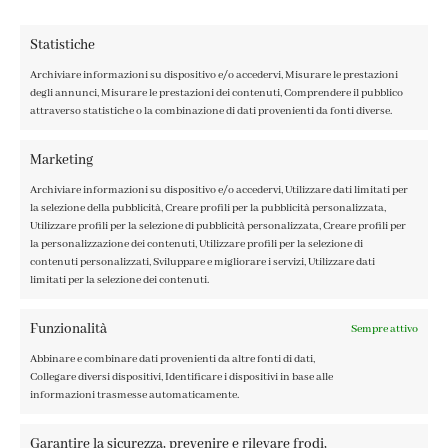
Statistiche
Archiviare informazioni su dispositivo e/o accedervi, Misurare le prestazioni
degli annunci, Misurare le prestazioni dei contenuti, Comprendere il pubblico
attraverso statistiche o la combinazione di dati provenienti da fonti diverse.
CONTATTI
IL MIO ACCOUNT
Marketing
ACCEDI / REGISTRATI
Archiviare informazioni su dispositivo e/o accedervi, Utilizzare dati limitati per
COOKIE POLICY
la selezione della pubblicità, Creare profili per la pubblicità personalizzata,
PRIVACY POLICY
Utilizzare profili per la selezione di pubblicità personalizzata, Creare profili per
la personalizzazione dei contenuti, Utilizzare profili per la selezione di
TERMINI E CONDIZIONI
contenuti personalizzati, Sviluppare e migliorare i servizi, Utilizzare dati
limitati per la selezione dei contenuti.
Funzionalità
Sempre attivo
Abbinare e combinare dati provenienti da altre fonti di dati,
FABBRICA DEL COLORE, VIA TAGLIAMENTO 13, 23900 LECCO
Collegare diversi dispositivi, Identificare i dispositivi in base alle
– ©ABRALUX SRL P.IVA 01504540137 | DESIGN BY
TATTICA
informazioni trasmesse automaticamente.
Garantire la sicurezza, prevenire e rilevare frodi,