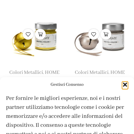
Colori Metallici
HOME
Colori Metallici
HOME
,
,
DECOR
DECOR
Gestisci Consenso
Oro / Gold 200 ml
Visone / Mink 200 ml
Per fornire le migliori esperienze, noi e i nostri
11,90
€
11,90
€
partner utilizziamo tecnologie come i cookie per
memorizzare e/o accedere alle informazioni del
dispositivo. Il consenso a queste tecnologie