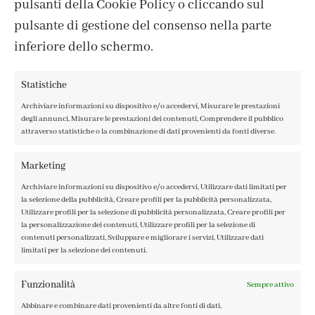
pulsanti della Cookie Policy o cliccando sul
pulsante di gestione del consenso nella parte
inferiore dello schermo.
Statistiche
Archiviare informazioni su dispositivo e/o accedervi, Misurare le prestazioni
degli annunci, Misurare le prestazioni dei contenuti, Comprendere il pubblico
attraverso statistiche o la combinazione di dati provenienti da fonti diverse.
CONTATTI
IL MIO ACCOUNT
Marketing
ACCEDI / REGISTRATI
Archiviare informazioni su dispositivo e/o accedervi, Utilizzare dati limitati per
COOKIE POLICY
la selezione della pubblicità, Creare profili per la pubblicità personalizzata,
PRIVACY POLICY
Utilizzare profili per la selezione di pubblicità personalizzata, Creare profili per
la personalizzazione dei contenuti, Utilizzare profili per la selezione di
TERMINI E CONDIZIONI
contenuti personalizzati, Sviluppare e migliorare i servizi, Utilizzare dati
limitati per la selezione dei contenuti.
Funzionalità
Sempre attivo
Abbinare e combinare dati provenienti da altre fonti di dati,
FABBRICA DEL COLORE, VIA TAGLIAMENTO 13, 23900 LECCO