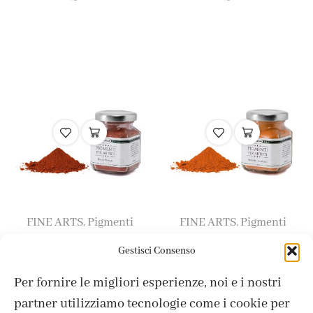
FINE ARTS
Pigmenti
FINE ARTS
Pigmenti
,
,
Rosso Pompei / Pompei
Arancio Ercolano /
Gestisci Consenso
Red 80 ml
Ercolano Orange 80 ml
Per fornire le migliori esperienze, noi e i nostri
5,70
€
6,30
€
partner utilizziamo tecnologie come i cookie per