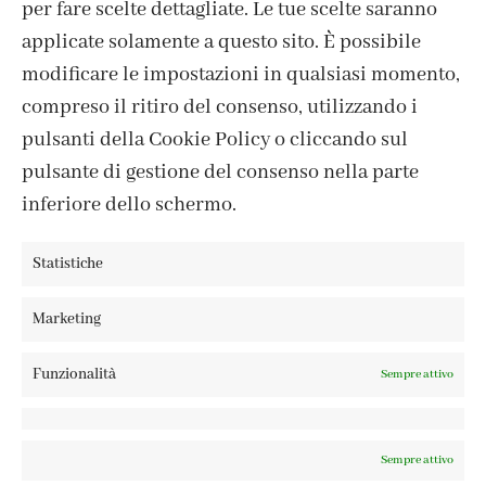
per fare scelte dettagliate. Le tue scelte saranno
CONTATTI
applicate solamente a questo sito. È possibile
IL MIO ACCOUNT
modificare le impostazioni in qualsiasi momento,
ACCEDI / REGISTRATI
compreso il ritiro del consenso, utilizzando i
COOKIE POLICY
pulsanti della Cookie Policy o cliccando sul
PRIVACY POLICY
pulsante di gestione del consenso nella parte
TERMINI E CONDIZIONI
inferiore dello schermo.
Statistiche
FABBRICA DEL COLORE, VIA TAGLIAMENTO 13, 23900 LECCO
Marketing
– ©ABRALUX SRL P.IVA 01504540137 | DESIGN BY
TATTICA
Funzionalità
Sempre attivo
Sempre attivo