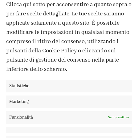
Clicca qui sotto per acconsentire a quanto sopra o
per fare scelte dettagliate. Le tue scelte saranno
CONTATTI
applicate solamente a questo sito. È possibile
IL MIO ACCOUNT
modificare le impostazioni in qualsiasi momento,
ACCEDI / REGISTRATI
compreso il ritiro del consenso, utilizzando i
COOKIE POLICY
pulsanti della Cookie Policy o cliccando sul
PRIVACY POLICY
pulsante di gestione del consenso nella parte
TERMINI E CONDIZIONI
inferiore dello schermo.
Statistiche
FABBRICA DEL COLORE, VIA TAGLIAMENTO 13, 23900 LECCO
Marketing
– ©ABRALUX SRL P.IVA 01504540137 | DESIGN BY
TATTICA
Funzionalità
Sempre attivo