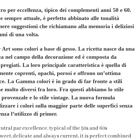
ro per eccellenza, tipico dei complementi anni 50 e 60.
 e sempre attuale, è perfetto abbinato alle tonalità
enere suggestioni che richiamano alla memoria i deliziosi
umi di una volta.
Art sono colori a base di gesso. La ricetta nasce da una
za nel campo della decorazione ed è composta da
pregiati. La loro principale caratteristica è quella di
mente coprenti, opachi, porosi e offrono un’ottima
uce.
La Gamma colori è in grado di far fronte a stili
e molto diversi fra loro. Fra questi abbiamo lo stile
e provenzale e lo stile vintage.
La nuova formula
lizzare i colori sulla maggior parte delle superfici senza
enza l’utilizzo di primer.
tral par excellence, typical of the 50s and 60s
eet, delicate and always current, it is perfect combined