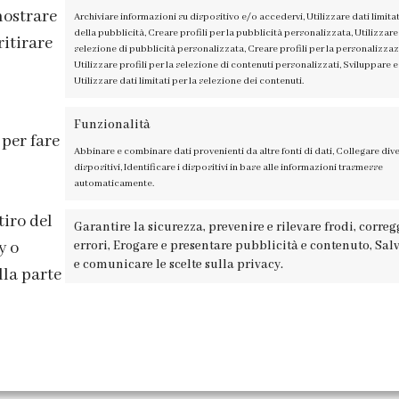
mostrare
Archiviare informazioni su dispositivo e/o accedervi, Utilizzare dati limitat
della pubblicità, Creare profili per la pubblicità personalizzata, Utilizzare 
ritirare
selezione di pubblicità personalizzata, Creare profili per la personalizza
Utilizzare profili per la selezione di contenuti personalizzati, Sviluppare e 
Utilizzare dati limitati per la selezione dei contenuti.
ISCRIVITI ALLA NEWSLETTER
Funzionalità
 per fare
Abbinare e combinare dati provenienti da altre fonti di dati, Collegare dive
dispositivi, Identificare i dispositivi in base alle informazioni trasmesse
automaticamente.
tiro del
Garantire la sicurezza, prevenire e rilevare frodi, corre
errori, Erogare e presentare pubblicità e contenuto, Sal
y o
A TAGLIAMENTO 13, 23900 LECCO – ©ABRALUX SRL P.IVA 0150454
e comunicare le scelte sulla privacy.
lla parte
Recesso online