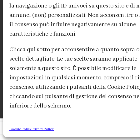
la navigazione o gli ID univoci su questo sito e di 
ACCEDI / REGISTRATI
IL MIO ACCOUNT
CONTATTI
annunci (non) personalizzati. Non acconsentire o 
il consenso può influire negativamente su alcune
caratteristiche e funzioni.
Clicca qui sotto per acconsentire a quanto sopra o
scelte dettagliate. Le tue scelte saranno applicate
solamente a questo sito. È possibile modificare le
impostazioni in qualsiasi momento, compreso il ri
consenso, utilizzando i pulsanti della Cookie Polic
FABBRICA DEL COLORE, VI
cliccando sul pulsante di gestione del consenso ne
inferiore dello schermo.
Panna / Cream
Cookie Policy
Privacy Policy