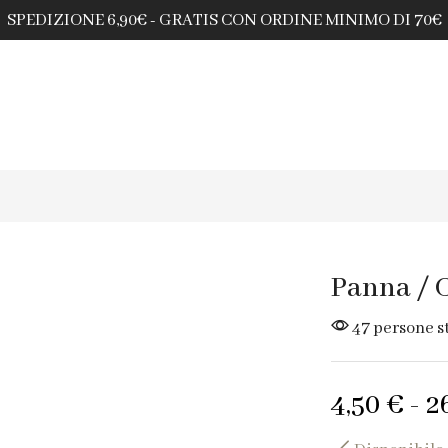
SPEDIZIONE 6,90€ - GRATIS CON ORDINE MINIMO DI 70€
Panna / 
47 persone s
4,50
€
-
2