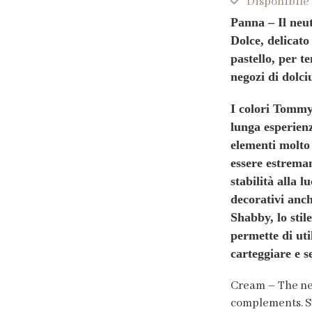
Disponibile
Panna – Il neut
Dolce, delicato
pastello, per t
negozi di dolci
I colori Tommy 
lunga esperien
elementi molto 
essere estrema
stabilità alla l
decorativi anch
Shabby, lo stil
permette di uti
carteggiare e s
Cream – The neu
complements. Sw