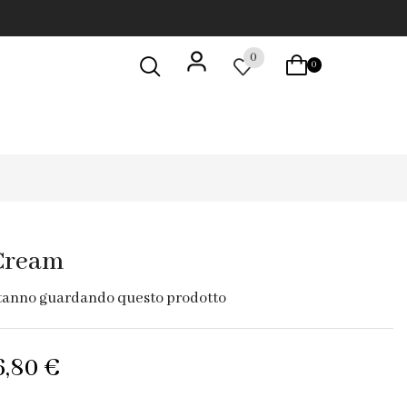
0
0
Cream
tanno guardando questo prodotto
6,80
€