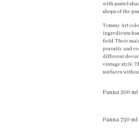
with pastel sha
shops of the pas
Tommy Art colo
ingredients bas
field. Their ma
porosity and exc
different decor
vintage style. 
surfaces withou
Panna 200 ml
Panna 750 ml