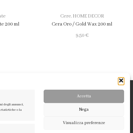
ste
Cere
HOME DECOR
,
te 200 ml
Cera Oro / Gold Wax 200 ml
9,50
€
Accetta
ni degli annunci,
Nega
statistiche o la
Visualizza preferenze