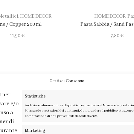
Metallici
HOME DECOR
HOME DECOR
Pa
,
,
me / Copper 200 ml
Pasta Sabbia / Sand Pas
11,90
€
7,80
€
Gestisci Consenso
rtner
Statistiche
zare e/o
Archiviare informazioni su dispositivo e/o accedervi, Misurare le prestazio
Misurare le prestazioni dei contenuti, Comprendere il pubblico attraverso 
enso a
combinazione di dati provenienti da fonti diverse.
ner di
durante
Marketing