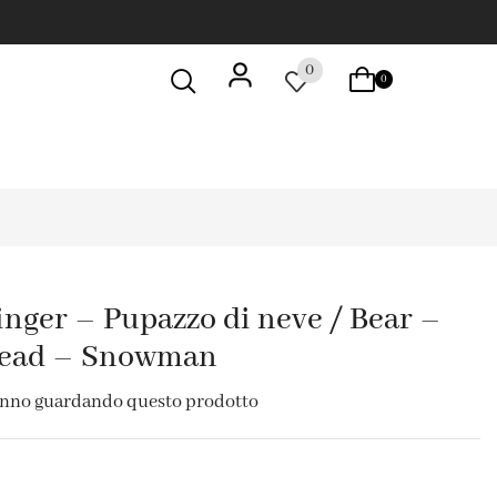
0
0
nger – Pupazzo di neve / Bear –
read – Snowman
anno guardando questo prodotto