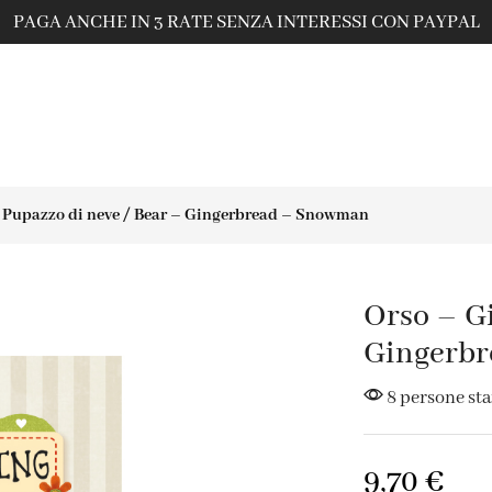
PAGA ANCHE IN 3 RATE SENZA INTERESSI CON PAYPAL
– Pupazzo di neve / Bear – Gingerbread – Snowman
Orso – Gi
Gingerb
8 persone st
9,70
€