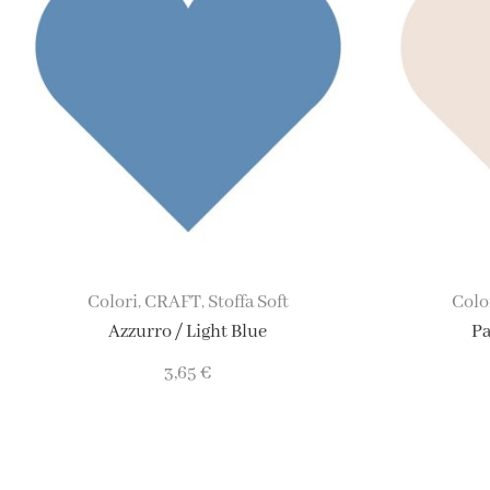
Colori
CRAFT
Stoffa Soft
Colo
,
,
Azzurro / Light Blue
Pa
3,65
€