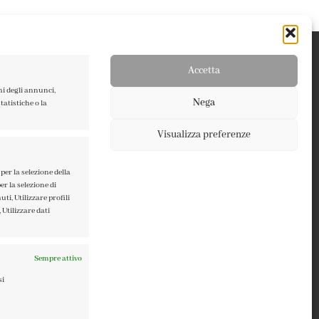
Accetta
ni degli annunci,
Nega
atistiche o la
Visualizza preferenze
TERMINI E CONDIZIONI
PRIVACY POLICY
per la selezione della
er la selezione di
COOKIE POLICY
ti, Utilizzare profili
 Utilizzare dati
Sempre attivo
si