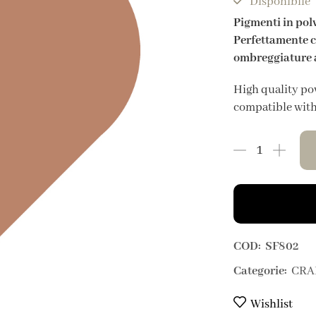
Disponibile
Pigmenti in polv
Perfettamente co
ombreggiature a
High quality pow
compatible with 
COD:
SF802
Categorie:
CRA
Wishlist