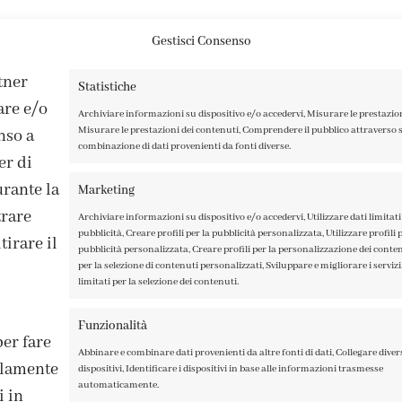
Gestisci Consenso
rtner
Statistiche
are e/o
Archiviare informazioni su dispositivo e/o accedervi, Misurare le prestazio
Misurare le prestazioni dei contenuti, Comprendere il pubblico attraverso st
nso a
combinazione di dati provenienti da fonti diverse.
er di
rante la
Marketing
trare
Archiviare informazioni su dispositivo e/o accedervi, Utilizzare dati limitati 
pubblicità, Creare profili per la pubblicità personalizzata, Utilizzare profili p
irare il
pubblicità personalizzata, Creare profili per la personalizzazione dei contenu
per la selezione di contenuti personalizzati, Sviluppare e migliorare i servizi,
limitati per la selezione dei contenuti.
ISCRIVITI ALLA NEWSLETTER
Funzionalità
per fare
Abbinare e combinare dati provenienti da altre fonti di dati, Collegare diver
solamente
dispositivi, Identificare i dispositivi in base alle informazioni trasmesse
automaticamente.
i in