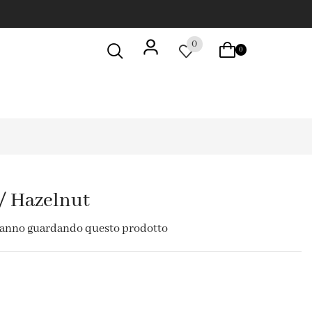
0
0
/ Hazelnut
tanno guardando questo prodotto