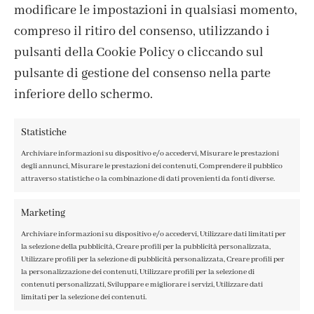
modificare le impostazioni in qualsiasi momento,
compreso il ritiro del consenso, utilizzando i
pulsanti della Cookie Policy o cliccando sul
pulsante di gestione del consenso nella parte
inferiore dello schermo.
Statistiche
Archiviare informazioni su dispositivo e/o accedervi, Misurare le prestazioni
degli annunci, Misurare le prestazioni dei contenuti, Comprendere il pubblico
attraverso statistiche o la combinazione di dati provenienti da fonti diverse.
CONTATTI
IL MIO ACCOUNT
Marketing
ACCEDI / REGISTRATI
Archiviare informazioni su dispositivo e/o accedervi, Utilizzare dati limitati per
COOKIE POLICY
la selezione della pubblicità, Creare profili per la pubblicità personalizzata,
PRIVACY POLICY
Utilizzare profili per la selezione di pubblicità personalizzata, Creare profili per
la personalizzazione dei contenuti, Utilizzare profili per la selezione di
TERMINI E CONDIZIONI
contenuti personalizzati, Sviluppare e migliorare i servizi, Utilizzare dati
limitati per la selezione dei contenuti.