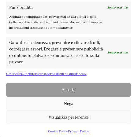
Funzionalità
Sempre attivo
Abbinare e combinare dati provenienti da altre fonti di dati,
FABBRICA DEL COLORE, VIA TAGLIAMENTO 13, 23900 LECCO
Collegare diversi dispositivi, Identificare i dispositivi in base alle
– ©ABRALUX SRL P.IVA 01504540137 | DESIGN BY
TATTICA
informazioni trasmesse automaticamente.
Garantire la sicurezza, prevenire e rilevare frodi,
correggere errori, Erogare e presentare pubblicità
Sempre attivo
e contenuto, Salvare e comunicare le scelte sulla
privacy.
Gestisci 694 fornitori
Per saperne di più su questi scopi
Accetta
Nega
Visualizza preferenze
0
3,40
€
Aggiungi Al Carrello
Cookie Policy
Privacy Policy
SHOP
ACCOUNT
CARRELLO
Recesso online