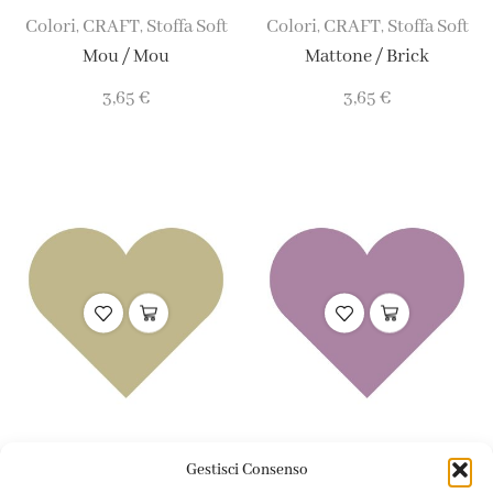
Colori
CRAFT
Stoffa Soft
Colori
CRAFT
Stoffa Soft
,
,
,
,
Mou / Mou
Mattone / Brick
3,65
€
3,65
€
Colori
CRAFT
Stoffa Soft
Colori
CRAFT
Stoffa Soft
,
,
,
,
Gestisci Consenso
Pistacchio / Pistachio
Lavanda / Lavender