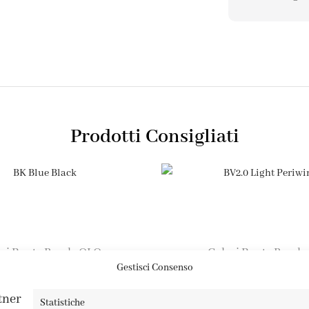
Prodotti Consigliati
ri Punta Brush
OLO
Colori Punta Brush
,
,
Gestisci Consenso
BK Blue Black
BV2.0 Light Periwi
4,95
€
4,95
€
rtner
Statistiche