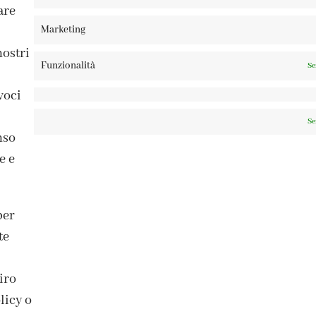
are
Marketing
nostri
Funzionalità
Se
voci
Se
nso
e e
ISCRIVITI ALLA NEWSLETTER
per
te
iro
licy o
A TAGLIAMENTO 13, 23900 LECCO – ©ABRALUX SRL P.IVA 0150454