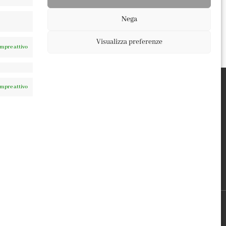
Nega
Visualizza preferenze
mpre attivo
mpre attivo
TERMINI E CONDIZIONI
PRIVACY POLICY
COOKIE POLICY
0137 | DESIGN BY
TATTICA