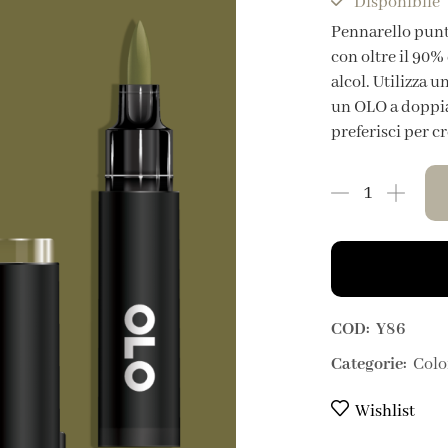
Disponibile
Pennarello punt
con oltre il 90% 
alcol. Utilizza 
un OLO a doppia 
preferisci per c
COD:
Y86
Categorie:
Colo
Wishlist