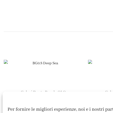
Colori Punta Brush
OLO
Colo
,
BG0.8 Deep Sea
4,95
€
Per fornire le migliori esperienze, noi e i nostri pa