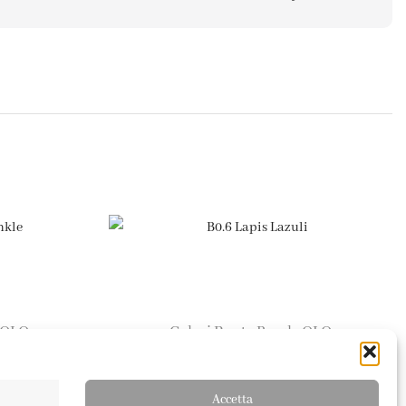
OLO
Colori Punta Brush
OLO
,
nkle
B0.6 Lapis Lazuli
4,95
€
Accetta