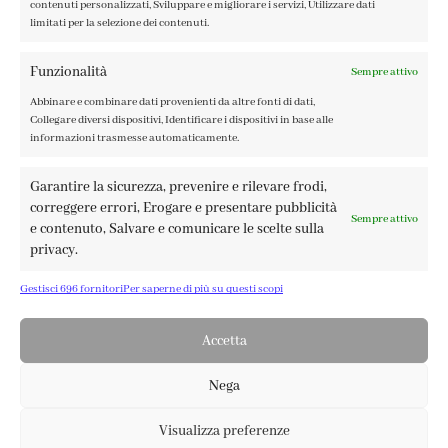
contenuti personalizzati, Sviluppare e migliorare i servizi, Utilizzare dati
limitati per la selezione dei contenuti.
Funzionalità
Sempre attivo
Abbinare e combinare dati provenienti da altre fonti di dati,
FABBRICA DEL COLORE, VIA TAGLIAMENTO 13, 23900 LECCO
Collegare diversi dispositivi, Identificare i dispositivi in base alle
– ©ABRALUX SRL P.IVA 01504540137 | DESIGN BY
TATTICA
informazioni trasmesse automaticamente.
Garantire la sicurezza, prevenire e rilevare frodi,
correggere errori, Erogare e presentare pubblicità
Sempre attivo
e contenuto, Salvare e comunicare le scelte sulla
privacy.
Gestisci 696 fornitori
Per saperne di più su questi scopi
Accetta
Nega
Visualizza preferenze