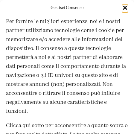
Colori Punta Brush
OLO
Colori Punta Brush
OLO
,
,
Gestisci Consenso
B2.0 Ice
B4.6 Blueberry
Per fornire le migliori esperienze, noi e i nostri
4,95
€
4,95
€
partner utilizziamo tecnologie come i cookie per
memorizzare e/o accedere alle informazioni del
dispositivo. Il consenso a queste tecnologie
permetterà a noi e ai nostri partner di elaborare
dati personali come il comportamento durante la
navigazione o gli ID univoci su questo sito e di
mostrare annunci (non) personalizzati. Non
acconsentire o ritirare il consenso può influire
negativamente su alcune caratteristiche e
funzioni.
Clicca qui sotto per acconsentire a quanto sopra o