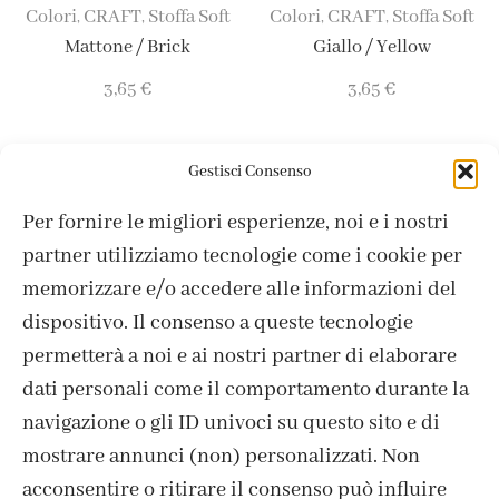
Colori
CRAFT
Stoffa Soft
Colori
CRAFT
Stoffa Soft
,
,
,
,
Mattone / Brick
Giallo / Yellow
3,65
€
3,65
€
Gestisci Consenso
Per fornire le migliori esperienze, noi e i nostri
partner utilizziamo tecnologie come i cookie per
memorizzare e/o accedere alle informazioni del
dispositivo. Il consenso a queste tecnologie
Colori
CRAFT
Stoffa Soft
Colori
CRAFT
Stoffa Soft
,
,
,
,
permetterà a noi e ai nostri partner di elaborare
Bianco / White
Malva / Mauve
dati personali come il comportamento durante la
3,65
€
3,65
€
navigazione o gli ID univoci su questo sito e di
mostrare annunci (non) personalizzati. Non
acconsentire o ritirare il consenso può influire