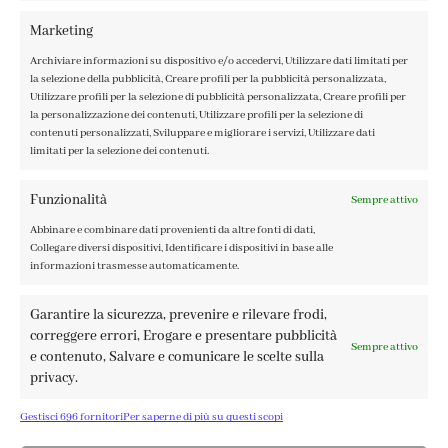
IL MIO ACCOUNT
Marketing
ACCEDI / REGISTRATI
Archiviare informazioni su dispositivo e/o accedervi, Utilizzare dati limitati per
COOKIE POLICY
la selezione della pubblicità, Creare profili per la pubblicità personalizzata,
PRIVACY POLICY
Utilizzare profili per la selezione di pubblicità personalizzata, Creare profili per
la personalizzazione dei contenuti, Utilizzare profili per la selezione di
TERMINI E CONDIZIONI
contenuti personalizzati, Sviluppare e migliorare i servizi, Utilizzare dati
limitati per la selezione dei contenuti.
Funzionalità
Sempre attivo
Abbinare e combinare dati provenienti da altre fonti di dati,
FABBRICA DEL COLORE, VIA TAGLIAMENTO 13, 23900 LECCO
Collegare diversi dispositivi, Identificare i dispositivi in base alle
– ©ABRALUX SRL P.IVA 01504540137 | DESIGN BY
TATTICA
informazioni trasmesse automaticamente.
Garantire la sicurezza, prevenire e rilevare frodi,
correggere errori, Erogare e presentare pubblicità
Sempre attivo
e contenuto, Salvare e comunicare le scelte sulla
privacy.
Gestisci 696 fornitori
Per saperne di più su questi scopi