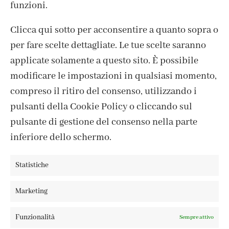
funzioni.
Clicca qui sotto per acconsentire a quanto sopra o
per fare scelte dettagliate. Le tue scelte saranno
CONTATTI
applicate solamente a questo sito. È possibile
IL MIO ACCOUNT
modificare le impostazioni in qualsiasi momento,
ACCEDI / REGISTRATI
compreso il ritiro del consenso, utilizzando i
COOKIE POLICY
pulsanti della Cookie Policy o cliccando sul
PRIVACY POLICY
pulsante di gestione del consenso nella parte
TERMINI E CONDIZIONI
inferiore dello schermo.
Statistiche
FABBRICA DEL COLORE, VIA TAGLIAMENTO 13, 23900 LECCO
Marketing
– ©ABRALUX SRL P.IVA 01504540137 | DESIGN BY
TATTICA
Funzionalità
Sempre attivo