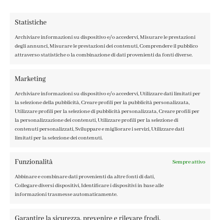
Statistiche
Archiviare informazioni su dispositivo e/o accedervi, Misurare le prestazioni
degli annunci, Misurare le prestazioni dei contenuti, Comprendere il pubblico
attraverso statistiche o la combinazione di dati provenienti da fonti diverse.
CONTATTI
IL MIO ACCOUNT
Marketing
ACCEDI / REGISTRATI
Archiviare informazioni su dispositivo e/o accedervi, Utilizzare dati limitati per
COOKIE POLICY
la selezione della pubblicità, Creare profili per la pubblicità personalizzata,
PRIVACY POLICY
Utilizzare profili per la selezione di pubblicità personalizzata, Creare profili per
la personalizzazione dei contenuti, Utilizzare profili per la selezione di
TERMINI E CONDIZIONI
contenuti personalizzati, Sviluppare e migliorare i servizi, Utilizzare dati
limitati per la selezione dei contenuti.
Funzionalità
Sempre attivo
Abbinare e combinare dati provenienti da altre fonti di dati,
FABBRICA DEL COLORE, VIA TAGLIAMENTO 13, 23900 LECCO
Collegare diversi dispositivi, Identificare i dispositivi in base alle
– ©ABRALUX SRL P.IVA 01504540137 | DESIGN BY
TATTICA
informazioni trasmesse automaticamente.
Garantire la sicurezza, prevenire e rilevare frodi,