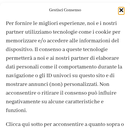
Colori
CRAFT
Stoffa Soft
Colori
CRAFT
Stoffa Soft
,
,
,
,
Gestisci Consenso
Bordeaux / Bordeaux
Cielo / Sky
Per fornire le migliori esperienze, noi e i nostri
3,65
€
3,65
€
partner utilizziamo tecnologie come i cookie per
memorizzare e/o accedere alle informazioni del
dispositivo. Il consenso a queste tecnologie
permetterà a noi e ai nostri partner di elaborare
dati personali come il comportamento durante la
navigazione o gli ID univoci su questo sito e di
mostrare annunci (non) personalizzati. Non
acconsentire o ritirare il consenso può influire
negativamente su alcune caratteristiche e
funzioni.
Clicca qui sotto per acconsentire a quanto sopra o