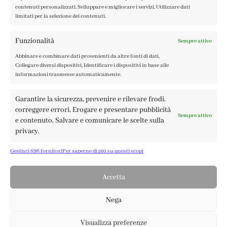
TERMINI E CONDIZIONI
contenuti personalizzati, Sviluppare e migliorare i servizi, Utilizzare dati
limitati per la selezione dei contenuti.
Funzionalità
Sempre attivo
Abbinare e combinare dati provenienti da altre fonti di dati,
FABBRICA DEL COLORE, VIA TAGLIAMENTO 13, 23900 LECCO
Collegare diversi dispositivi, Identificare i dispositivi in base alle
– ©ABRALUX SRL P.IVA 01504540137 | DESIGN BY
TATTICA
informazioni trasmesse automaticamente.
Garantire la sicurezza, prevenire e rilevare frodi,
correggere errori, Erogare e presentare pubblicità
Sempre attivo
e contenuto, Salvare e comunicare le scelte sulla
privacy.
Gestisci 696 fornitori
Per saperne di più su questi scopi
Accetta
Nega
Visualizza preferenze