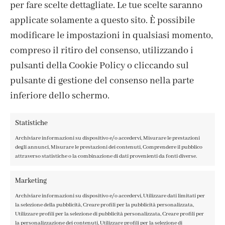
per fare scelte dettagliate. Le tue scelte saranno
ISCRIVITI ALLA NEWSLETTER
applicate solamente a questo sito. È possibile
modificare le impostazioni in qualsiasi momento,
compreso il ritiro del consenso, utilizzando i
pulsanti della Cookie Policy o cliccando sul
pulsante di gestione del consenso nella parte
inferiore dello schermo.
Statistiche
Archiviare informazioni su dispositivo e/o accedervi, Misurare le prestazioni
degli annunci, Misurare le prestazioni dei contenuti, Comprendere il pubblico
attraverso statistiche o la combinazione di dati provenienti da fonti diverse.
CONTATTI
IL MIO ACCOUNT
Marketing
ACCEDI / REGISTRATI
Archiviare informazioni su dispositivo e/o accedervi, Utilizzare dati limitati per
COOKIE POLICY
la selezione della pubblicità, Creare profili per la pubblicità personalizzata,
PRIVACY POLICY
Utilizzare profili per la selezione di pubblicità personalizzata, Creare profili per
la personalizzazione dei contenuti, Utilizzare profili per la selezione di