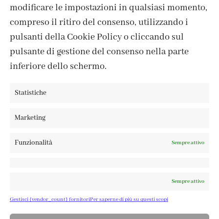
IL MIO ACCOUNT
modificare le impostazioni in qualsiasi momento,
ACCEDI / REGISTRATI
compreso il ritiro del consenso, utilizzando i
COOKIE POLICY
pulsanti della Cookie Policy o cliccando sul
PRIVACY POLICY
pulsante di gestione del consenso nella parte
TERMINI E CONDIZIONI
inferiore dello schermo.
Statistiche
FABBRICA DEL COLORE, VIA TAGLIAMENTO 13, 23900 LECCO
Marketing
– ©ABRALUX SRL P.IVA 01504540137 | DESIGN BY
TATTICA
Funzionalità
Sempre attivo
Sempre attivo
Gestisci {vendor_count} fornitori
Per saperne di più su questi scopi