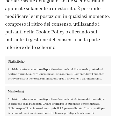
per fare scelte dettagliate. Le tue scelte saranno
ISCRIVITI ALLA NEWSLETTER
applicate solamente a questo sito. È possibile
modificare le impostazioni in qualsiasi momento,
compreso il ritiro del consenso, utilizzando i
pulsanti della Cookie Policy o cliccando sul
pulsante di gestione del consenso nella parte
inferiore dello schermo.
Statistiche
Archiviare informazioni su dispositivo e/o accedervi, Misurare le prestazioni
degli annunci, Misurare le prestazioni dei contenuti, Comprendere il pubblico
attraverso statistiche o la combinazione di dati provenienti da fonti diverse.
CONTATTI
IL MIO ACCOUNT
Marketing
ACCEDI / REGISTRATI
Archiviare informazioni su dispositivo e/o accedervi, Utilizzare dati limitati per
COOKIE POLICY
la selezione della pubblicità, Creare profili per la pubblicità personalizzata,
PRIVACY POLICY
Utilizzare profili per la selezione di pubblicità personalizzata, Creare profili per
la personalizzazione dei contenuti, Utilizzare profili per la selezione di
TERMINI E CONDIZIONI