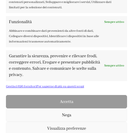
contenuti personalizzati, Sviluppare e migliorare i servizi, Utilizzare dati
limitati per la selezione dei contenuti.
Funzionalità
Sempre attivo
Abbinare e combinare dati provenienti da altre fonti di dati,
FABBRICA DEL COLORE, VIA TAGLIAMENTO 13, 23900 LECCO
Collegare diversi dispositivi, Identificare i dispositivi in base alle
– ©ABRALUX SRL P.IVA 01504540137 | DESIGN BY
TATTICA
informazioni trasmesse automaticamente.
Garantire la sicurezza, prevenire e rilevare frodi,
correggere errori, Erogare e presentare pubblicità
Sempre attivo
e contenuto, Salvare e comunicare le scelte sulla
privacy.
Gestisci 696 fornitori
Per saperne di più su questi scopi
Accetta
Nega
Visualizza preferenze