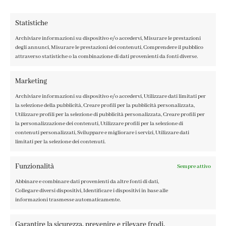
Statistiche
Archiviare informazioni su dispositivo e/o accedervi, Misurare le prestazioni
degli annunci, Misurare le prestazioni dei contenuti, Comprendere il pubblico
attraverso statistiche o la combinazione di dati provenienti da fonti diverse.
CONTATTI
IL MIO ACCOUNT
Marketing
ACCEDI / REGISTRATI
Archiviare informazioni su dispositivo e/o accedervi, Utilizzare dati limitati per
COOKIE POLICY
la selezione della pubblicità, Creare profili per la pubblicità personalizzata,
PRIVACY POLICY
Utilizzare profili per la selezione di pubblicità personalizzata, Creare profili per
la personalizzazione dei contenuti, Utilizzare profili per la selezione di
TERMINI E CONDIZIONI
contenuti personalizzati, Sviluppare e migliorare i servizi, Utilizzare dati
limitati per la selezione dei contenuti.
Funzionalità
Sempre attivo
Abbinare e combinare dati provenienti da altre fonti di dati,
FABBRICA DEL COLORE, VIA TAGLIAMENTO 13, 23900 LECCO
Collegare diversi dispositivi, Identificare i dispositivi in base alle
– ©ABRALUX SRL P.IVA 01504540137 | DESIGN BY
TATTICA
informazioni trasmesse automaticamente.
Garantire la sicurezza, prevenire e rilevare frodi,