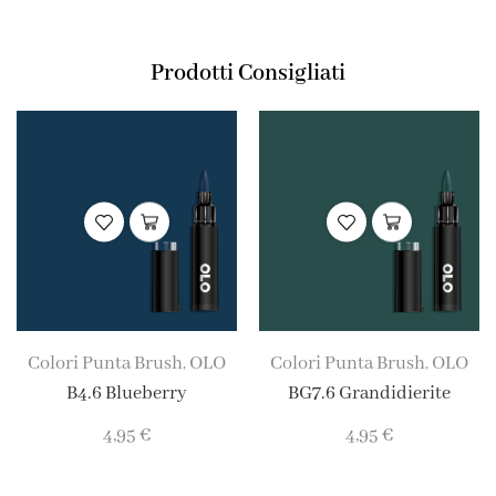
Prodotti Consigliati
Colori Punta Brush
OLO
Colori Punta Brush
OLO
,
,
B4.6 Blueberry
BG7.6 Grandidierite
4,95
€
4,95
€