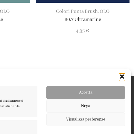
OLO
Colori Punta Brush
OLO
,
ce
B0.7 Ultramarine
4,95
€
Accetta
ni degli annunci,
Nega
atistiche o la
Visualizza preferenze