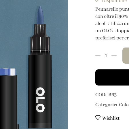
Disponibile
Pennarello punt
con oltre il 90% 
alcol. Utilizza 
un OLO a doppia 
preferisci per c
COD:
B63
Categorie:
Colo
Wishlist