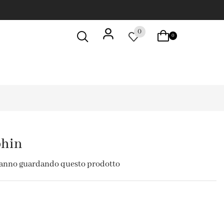
0
0
phin
tanno guardando questo prodotto