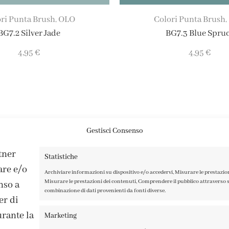
ri Punta Brush
OLO
Colori Punta Brush
,
,
BG7.2 Silver Jade
BG7.3 Blue Spru
4,95
€
4,95
€
Gestisci Consenso
rtner
Statistiche
are e/o
Archiviare informazioni su dispositivo e/o accedervi, Misurare le prestazio
Misurare le prestazioni dei contenuti, Comprendere il pubblico attraverso st
nso a
combinazione di dati provenienti da fonti diverse.
er di
rante la
Marketing