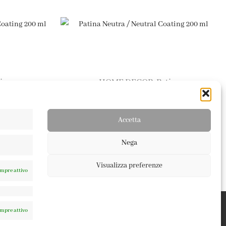
ine
HOME DECOR
Patine
,
oating 200 ml
Patina Neutra / Neutral Coating 200 ml
9,50
€
Accetta
Nega
Visualizza preferenze
mpre attivo
mpre attivo