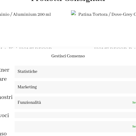
Metallici
HOME DECOR
HOME DECOR
Pat
,
,
Gestisci Consenso
nio / Aluminium 200 ml
Patina Tortora / Dove-Grey C
11,90
€
9,50
€
rtner
Statistiche
are
Marketing
nostri
Funzionalità
Se
voci
Se
nso