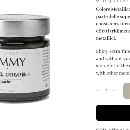
Disponibile
Colore Metallico
parte delle supe
consistenza dens
effetti tridimen
metallici.
Shiny extra-fine
and without sand
suitable for the
with other metal