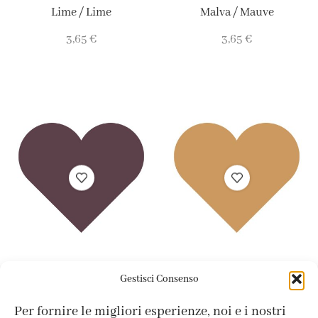
Lime / Lime
Malva / Mauve
3,65
€
3,65
€
Colori
CRAFT
Stoffa Soft
Colori
CRAFT
Stoffa Soft
,
,
,
,
Gestisci Consenso
Mora / Blackberry
Mou / Mou
Per fornire le migliori esperienze, noi e i nostri
3,65
€
3,65
€