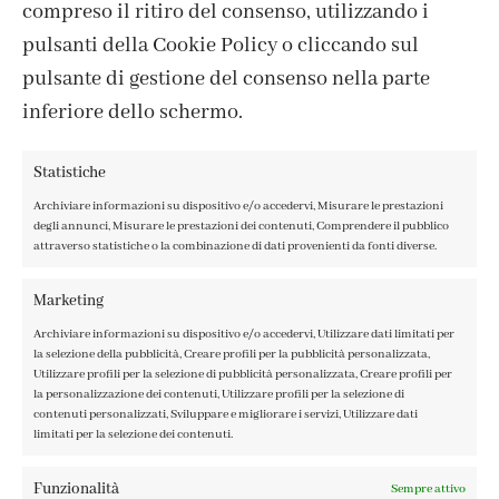
compreso il ritiro del consenso, utilizzando i
pulsanti della Cookie Policy o cliccando sul
pulsante di gestione del consenso nella parte
inferiore dello schermo.
Statistiche
Archiviare informazioni su dispositivo e/o accedervi, Misurare le prestazioni
degli annunci, Misurare le prestazioni dei contenuti, Comprendere il pubblico
attraverso statistiche o la combinazione di dati provenienti da fonti diverse.
CONTATTI
IL MIO ACCOUNT
Marketing
ACCEDI / REGISTRATI
Archiviare informazioni su dispositivo e/o accedervi, Utilizzare dati limitati per
COOKIE POLICY
la selezione della pubblicità, Creare profili per la pubblicità personalizzata,
PRIVACY POLICY
Utilizzare profili per la selezione di pubblicità personalizzata, Creare profili per
la personalizzazione dei contenuti, Utilizzare profili per la selezione di
TERMINI E CONDIZIONI
contenuti personalizzati, Sviluppare e migliorare i servizi, Utilizzare dati
limitati per la selezione dei contenuti.
Funzionalità
Sempre attivo