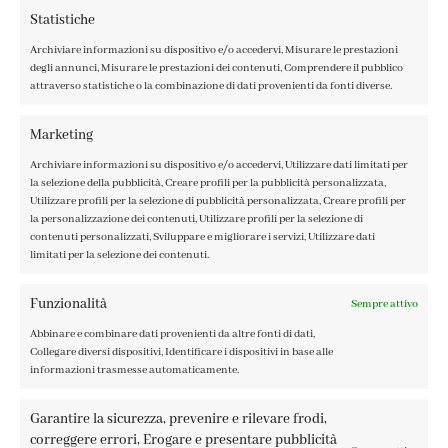
Statistiche
Archiviare informazioni su dispositivo e/o accedervi, Misurare le prestazioni
degli annunci, Misurare le prestazioni dei contenuti, Comprendere il pubblico
attraverso statistiche o la combinazione di dati provenienti da fonti diverse.
CONTATTI
IL MIO ACCOUNT
Marketing
ACCEDI / REGISTRATI
Archiviare informazioni su dispositivo e/o accedervi, Utilizzare dati limitati per
COOKIE POLICY
la selezione della pubblicità, Creare profili per la pubblicità personalizzata,
PRIVACY POLICY
Utilizzare profili per la selezione di pubblicità personalizzata, Creare profili per
la personalizzazione dei contenuti, Utilizzare profili per la selezione di
TERMINI E CONDIZIONI
contenuti personalizzati, Sviluppare e migliorare i servizi, Utilizzare dati
limitati per la selezione dei contenuti.
Funzionalità
Sempre attivo
Abbinare e combinare dati provenienti da altre fonti di dati,
FABBRICA DEL COLORE, VIA TAGLIAMENTO 13, 23900 LECCO
Collegare diversi dispositivi, Identificare i dispositivi in base alle
– ©ABRALUX SRL P.IVA 01504540137 | DESIGN BY
TATTICA
informazioni trasmesse automaticamente.
Garantire la sicurezza, prevenire e rilevare frodi,
correggere errori, Erogare e presentare pubblicità