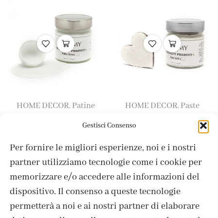
HOME DECOR
Patine
HOME DECOR
Paste
,
,
Patina Bianca / White
Pasta Sabbia / Sand Paste
Gestisci Consenso
Coating 200 ml
200 ml
Per fornire le migliori esperienze, noi e i nostri
9,50
€
7,80
€
partner utilizziamo tecnologie come i cookie per
memorizzare e/o accedere alle informazioni del
dispositivo. Il consenso a queste tecnologie
permetterà a noi e ai nostri partner di elaborare