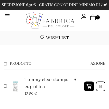
SPEDIZIONE 6,90€ - GRATIS CON ORDINE MINIMO DI 70€
0
WISHLIST
PRODOTTO
AZIONE
Tommy clear stamps – A
cup of tea
13,50
€