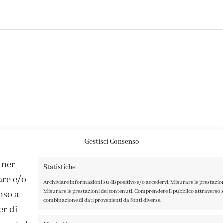
Gestisci Consenso
rtner
Statistiche
are e/o
Archiviare informazioni su dispositivo e/o accedervi, Misurare le prestazio
Misurare le prestazioni dei contenuti, Comprendere il pubblico attraverso st
nso a
combinazione di dati provenienti da fonti diverse.
er di