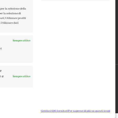
TERMINI E CONDIZIONI
PRIVACY POLICY
per la selezione della
er la selezione di
COOKIE POLICY
ti, Utilizzare profili
 Utilizzare dati
Sempre attivo
si
re
e e
Sempre attivo
0137 | DESIGN BY
TATTICA
Gestisci 696 fornitori
Per saperne di più su questi scopi