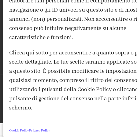
elaborare dati personali come il comportamento du
navigazione o gli ID univoci su questo sito e di mos
ACCEDI / REGISTRATI
IL MIO ACCOUNT
CONTATTI
annunci (non) personalizzati. Non acconsentire o rit
consenso può influire negativamente su alcune
caratteristiche e funzioni.
Clicca qui sotto per acconsentire a quanto sopra o 
scelte dettagliate. Le tue scelte saranno applicate 
a questo sito. È possibile modificare le impostazion
qualsiasi momento, compreso il ritiro del consenso
utilizzando i pulsanti della Cookie Policy o cliccan
FABBRICA DEL COLORE, VI
pulsante di gestione del consenso nella parte inferi
schermo.
Cookie Policy
Privacy Policy