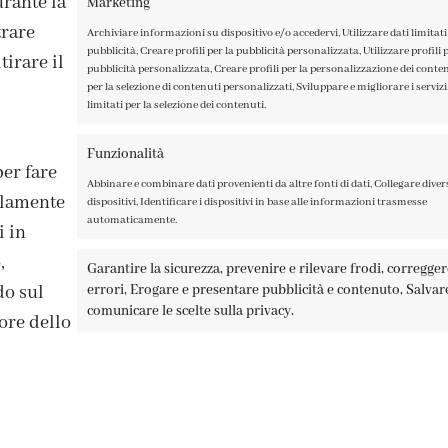
rante la
Marketing
trare
Archiviare informazioni su dispositivo e/o accedervi, Utilizzare dati limitati 
pubblicità, Creare profili per la pubblicità personalizzata, Utilizzare profili p
irare il
pubblicità personalizzata, Creare profili per la personalizzazione dei contenu
per la selezione di contenuti personalizzati, Sviluppare e migliorare i servizi,
limitati per la selezione dei contenuti.
ISCRIVITI ALLA NEWSLETTER
Funzionalità
per fare
Abbinare e combinare dati provenienti da altre fonti di dati, Collegare diver
solamente
dispositivi, Identificare i dispositivi in base alle informazioni trasmesse
automaticamente.
i in
,
Garantire la sicurezza, prevenire e rilevare frodi, corregge
errori, Erogare e presentare pubblicità e contenuto, Salvar
do sul
A TAGLIAMENTO 13, 23900 LECCO – ©ABRALUX SRL P.IVA 0150454
comunicare le scelte sulla privacy.
ore dello
Recesso online